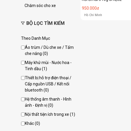
Chăm sóc cho xe
950.000
đ
Hồ Chí Minh
BỘ LỌC TÌM KIẾM
Theo Danh Mục
Áo trùm / Dù che xe / Tấm
che nắng (0)
Máy khử mùi - Nước hoa -
Tinh dầu (1)
Thiết bị hỗ trợ điện thoại /
Cấp nguồn USB / Kết nối
bluetooth (0)
Hệ thống âm thanh - Hình
ảnh - Định vị (0)
Nội thất tiện ích trong xe (1)
Khác (0)