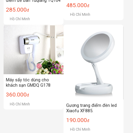
điểm để bàn Tuqiang TQ104
485.000
đ
285.000
đ
Hồ Chí Minh
Hồ Chí Minh
Máy sấy tóc dùng cho
khách sạn GMDQ G178
360.000
đ
Hồ Chí Minh
Gương trang điểm đèn led
Xiaofu XF885.
190.000
đ
Hồ Chí Minh