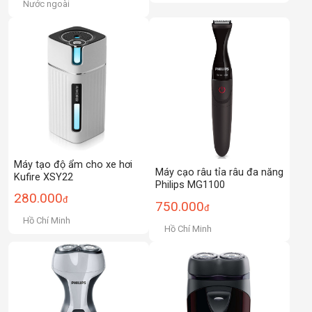
Nước ngoài
Máy tạo độ ẩm cho xe hơi
Máy cạo râu tỉa râu đa năng
Kufire XSY22
Philips MG1100
280.000
đ
750.000
đ
Hồ Chí Minh
Hồ Chí Minh