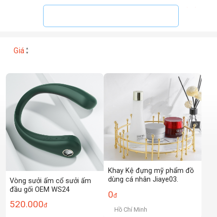
0
Giá
Khay Kệ đựng mỹ phẩm đồ
dùng cá nhân Jiaye03.
Vòng sưởi ấm cổ sưởi ấm
đầu gối OEM WS24
0
đ
520.000
đ
Hồ Chí Minh