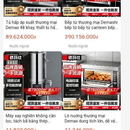
Tủ hấp áp suất thương mại
Bếp từ thương mại Demashi
Demax 48 khay, thiết bị hấp
bếp từ bếp từ canteen bếp
lớn, tủ hấp điện, tủ hấp súp,
từ máy nấu ăn thông minh
89.624.000
390.156.000
đ
đ
xe hấp bánh bao.
thiết bị nhà bếp bếp bếp
nấu lớn dụng cụ nấu ăn
Nước ngoài
Nước ngoài
Máy xay nghiền không cần
Lò nướng thương mại
lọc, tách bã bằng thép
Demax dung tích lớn, dễ vệ
không gỉ Demax, máy làm
sinh, làm bằng thép không