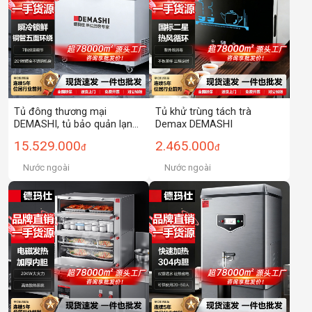
Tủ đông thương mại
Tủ khử trùng tách trà
DEMASHI, tủ bảo quản lạnh,
Demax DEMASHI
tủ lạnh cửa trên, ống đồng
15.529.000
2.465.000
đ
đ
làm lạnh, tủ đông ngang
Nước ngoài
Nước ngoài