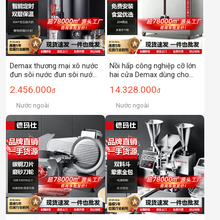
Demax thương mại xô nước
Nồi hấp công nghiệp cỡ lớn
đun sôi nước đun sôi nước
hai cửa Demax dùng cho
đun sôi nhà hàng nhà hàng
bánh bao và thảo dược, nồi
2.456.000
14.328.000
đ
đ
nhà hàng nhà hàng thùng
hấp điện tự động hoàn toàn
nước đun sôi dung tích lớn
dùng cho bánh bao và cơm.
Nước ngoài
Nước ngoài
máy lọc nước