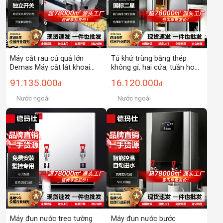
Máy cắt rau củ quả lớn
Tủ khử trùng bằng thép
Demas Máy cắt lát khoai
không gỉ, hai cửa, tuần hoàn
tây đa chức năng thương
khí nóng, dung tích lớn, nhiệt
91.135.000
16.120.000
đ
đ
mại
độ cao, dùng cho thương
mại tại căng tin.
Nước ngoài
Nước ngoài
Máy đun nước treo tường
Máy đun nước bước