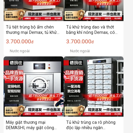
Tủ tiệt trùng bộ ấm chén
Tủ khử trùng dao và thớt
thương mại Demax, tủ khử
bằng khí nóng Demax, có
trùng nhiệt độ cao bằng tia
khóa, sử dụng ozone và tia
3.700.000
3.700.000
đ
đ
UV cho nhà hàng, mẫu một
cực tím, dùng cho thương
cửa.
mại.
Nước ngoài
Nước ngoài
Máy giặt thương mại
Tủ khử trùng ca rô phòng
DEMASHI, máy giặt công
độc lập nhiều ngăn