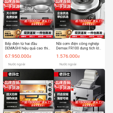
Bếp điện từ hai đầu
Nồi cơm điện công nghiệp
DEMASHI hiệu quả cao thiết
Demax FR100 dung tích lớn
kế đầu đốt kích thước lớn
10-25L, nấu cơm không bị
67.950.000
1.576.000
đ
đ
nhỏ trải nghiệm mới về xào
cháy, đạt chứng nhận 3C,
thương mại
dùng cho căng tin và khách
Nước ngoài
Nước ngoài
sạn.