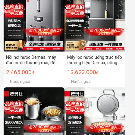
Nồi hơi nước Demas, máy
Máy lọc nước uống trực tiếp
đun nước thương mại, đế lò
thương hiệu Demax, công
nước, các dòng nồi hơi nước
nghệ lọc RO thẩm thấu
2.465.000
13.623.000
đ
đ
khác nhau (kiểm tra trước
ngược năm cấp, công suất
khi đặt hàng)
lớn, tiết kiệm năng lượng.
Nước ngoài
Nước ngoài