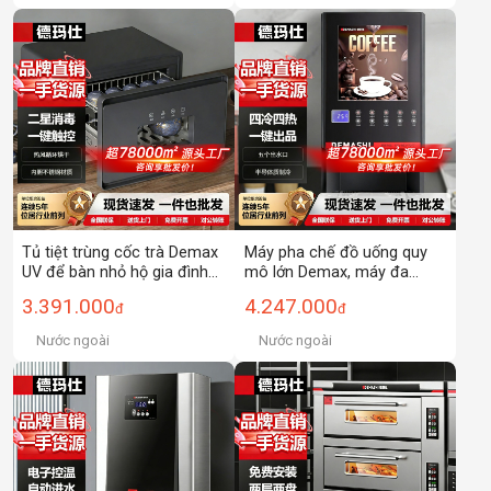
Tủ tiệt trùng cốc trà Demax
Máy pha chế đồ uống quy
UV để bàn nhỏ hộ gia đình
mô lớn Demax, máy đa
thương mại văn phòng cao
chức năng pha trà sữa, sữa
3.391.000
4.247.000
đ
đ
cấp tủ cốc trà mẫu mới
đậu nành, nước ép, máy pha
cà phê tự động hoàn toàn.
Nước ngoài
Nước ngoài