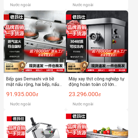
phẩm
Nước ngoài
Nước ngoài
Bếp gas Demashi với bề
Máy xay thịt công nghiệp tự
mặt nấu rộng, hai bếp, nấu
động hoàn toàn cỡ lớn
nhanh, chảo lớn hai đầu
Demax, dùng để xay thịt
91.935.000
23.296.000
đ
đ
bằng sắt, không mùi khi
đông lạnh và thịt tươi, máy
nấu.
nhồi xúc xích điện đa chức
Nước ngoài
Nước ngoài
năng.