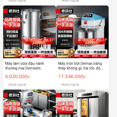
Nước ngoài
Nước ngoài
Máy làm sữa đậu nành
Máy trộn bột Demax bằng
thương mại Demashi
thép không gỉ, hai tốc độ,
DEMASHI Máy làm sữa đậu
hai chức năng, nhỏ gọn, đa
6.020.000
11.346.000
đ
đ
nành tự động Máy làm sữa
năng, mạnh mẽ, dùng cho
đậu nành đơn vị thương mại
thương mại.
Nước ngoài
Nước ngoài