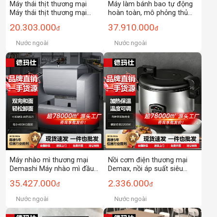
Máy thái thịt thương mại
Máy làm bánh bao tự động
Máy thái thịt thương mại
hoàn toàn, mô phỏng thủ
Máy thái thịt tự động Máy
công Demax, máy nhồi nhân
20.303.000
37.910.000
đ
đ
thái thịt cừu tự động Máy
bánh bao dùng cho thương
thái thịt
mại [3000 bánh/giờ]
Nước ngoài
Nước ngoài
Máy nhào mì thương mại
Nồi cơm điện thương mại
Demashi Máy nhào mì đầu
Demax, nồi áp suất siêu
bếp công suất lớn HMJ50
nhỏ, hầm thịt, cháo, canh,
35.427.000
2.336.000
đ
đ
nấu cơm, nồi cơm điện đa
chức năng Xi Shi
Nước ngoài
Nước ngoài