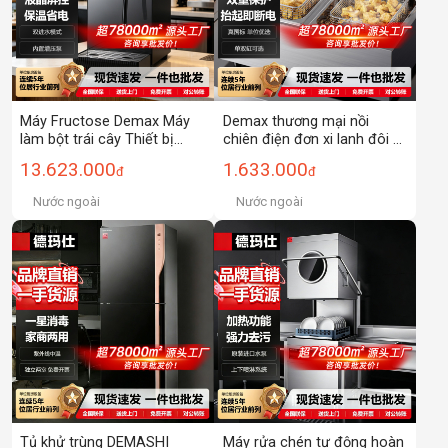
Máy Fructose Demax Máy
Demax thương mại nồi
làm bột trái cây Thiết bị
chiên điện đơn xi lanh đôi xi
quán trà sữa｜Máy
lanh chiên gà chiên vỉ đúc
13.623.000
1.633.000
đ
đ
Fructose hoàn toàn tự
cơ điện nồi chiên vỉ nướng
động Máy phân phối định
Nước ngoài
Nước ngoài
lượng｜Máy tạo bọt sữa
Tủ khử trùng DEMASHI
Máy rửa chén tự động hoàn