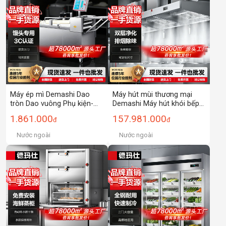
Máy ép mì Demashi Dao
Máy hút mùi thương mại
tròn Dao vuông Phụ kiện-
Demashi Máy hút khói bếp
Máy trộn mì gạo Máy ép mì
Máy lọc khói dầu bằng thép
1.861.000
157.981.000
đ
đ
Máy ép mì lớn
không gỉ hút lớn
Nước ngoài
Nước ngoài