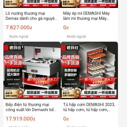
Lò nướng thương mại
Máy ép mì DEMASHI Máy
Demax dành cho gà nguyên
làm mì thương mại Máy
con, cánh gà, pizza, bánh
Làm Mì Tự động/với hai dao
7.827.000
0
đ
đ
mì, khoai lang, bánh trung
làm mì
thu, lò nướng bánh, lò
Nước ngoài
Nước ngoài
nướng điện cơ.
Bếp điện từ thương mại
Tủ hấp cơm DEMASHI 2023,
công suất lớn Demashi bếp
tủ hấp cơm, tủ hấp cơm,
canteen bếp nồi lớn bếp nấu
máy hấp cơm thương mại
17.919.000
0
đ
đ
rau bếp điện bếp nấu nhỏ
12 đĩa, điều khiển phụ hai
đơn giản
cửa