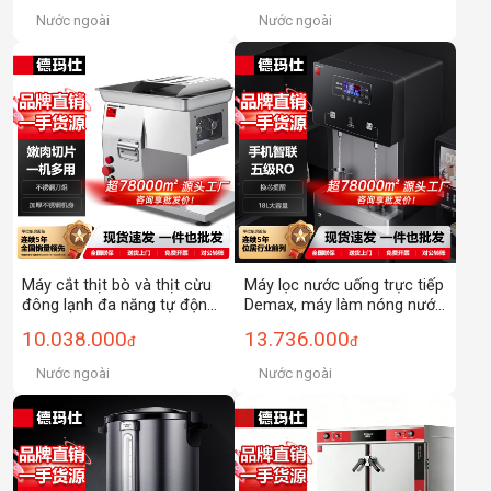
HW-SDC15C-07 #201
học, căng tin, kiểu để bàn
Nước ngoài
Nước ngoài
Máy cắt thịt bò và thịt cừu
Máy lọc nước uống trực tiếp
đông lạnh đa năng tự động
Demax, máy làm nóng nước
Demax, máy cắt và bào
điện, kiểu đứng, dung tích
10.038.000
13.736.000
đ
đ
điện dùng cho thương mại
lớn, cao cấp, thương mại,
dùng cho văn phòng, nhà
Nước ngoài
Nước ngoài
máy, xưởng.