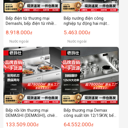
Bếp điện từ thương mại
Bếp nướng điện công
Demashi, bếp điện từ nhiều
nghiệp tự động hai mặt
đầu, bếp hai đầu, bếp pin,
Demax, dùng cho quầy
8.918.000
5.463.000
đ
đ
bếp nhiều đầu, nhiều mắt
hàng, chảo làm bánh đa
để bàn
năng, sâu và rộng hơn.
Nước ngoài
Nước ngoài
Bếp nồi lớn thương mại
Bếp thương mại Demax
DEMASHI (DEMASHI), chiên
công suất lớn 12/15KW, bếp
lớn, chiên lớn, chiên lớn,
nấu súp hai đầu hai đuôi,
133.509.000
64.552.000
đ
đ
chiên lớn, 70 Đường kính nồi,
dùng cho khách sạn, trường