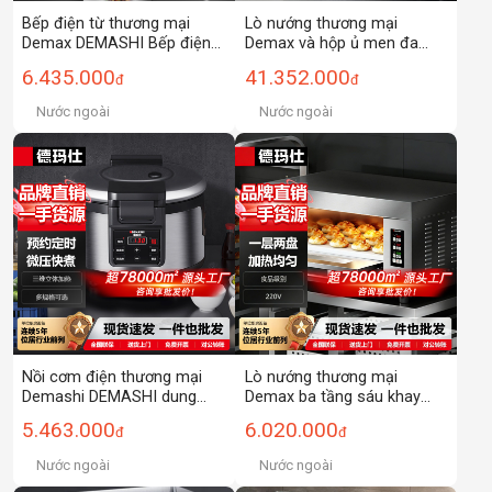
Bếp điện từ thương mại
Lò nướng thương mại
Demax DEMASHI Bếp điện
Demax và hộp ủ men đa
từ công suất lớn Bếp xào
năng tích hợp, lò nướng
6.435.000
41.352.000
đ
đ
thương mại Bếp điện từ
bánh pizza đa chức năng
với hệ thống làm nóng bằng
Nước ngoài
Nước ngoài
điện để ủ bột.
Nồi cơm điện thương mại
Lò nướng thương mại
Demashi DEMASHI dung
Demax ba tầng sáu khay
tích lớn đặt trước thông
dung tích lớn chuyên nướng
5.463.000
6.020.000
đ
đ
minh nồi cơm điện hấp nồi
khoai lang, lò nướng điện
áp suất Đông Nam Á
tiết kiệm năng lượng và tiết
Nước ngoài
Nước ngoài
kiệm điện dùng để nướng