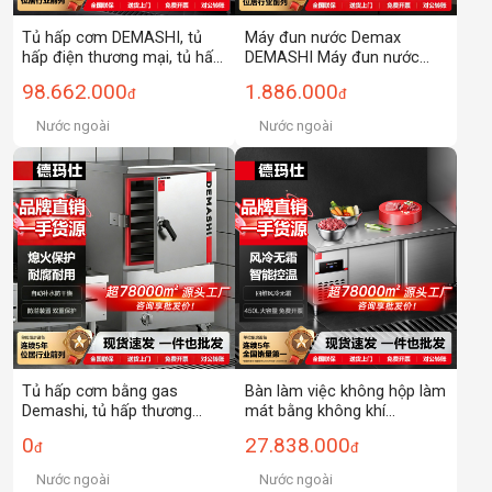
Tủ hấp cơm DEMASHI, tủ
Máy đun nước Demax
hấp điện thương mại, tủ hấp
DEMASHI Máy đun nước
hải sản nhiều ngăn, xe hấp
điện thương mại Máy đun
98.662.000
1.886.000
đ
đ
hải sản điện từ
nước đầu vào tự động Máy
đun nước uống đế
Nước ngoài
Nước ngoài
Tủ hấp cơm bằng gas
Bàn làm việc không hộp làm
Demashi, tủ hấp thương
mát bằng không khí
mại, căng tin, xe hấp cơm,
DEMASHI Bàn điều khiển Tủ
0
27.838.000
đ
đ
tủ hấp rau, súp hầm, bánh
đông bàn bảo quản tủ lạnh
hấp, bánh hấp
thương mại ống đồng làm
Nước ngoài
Nước ngoài
lạnh