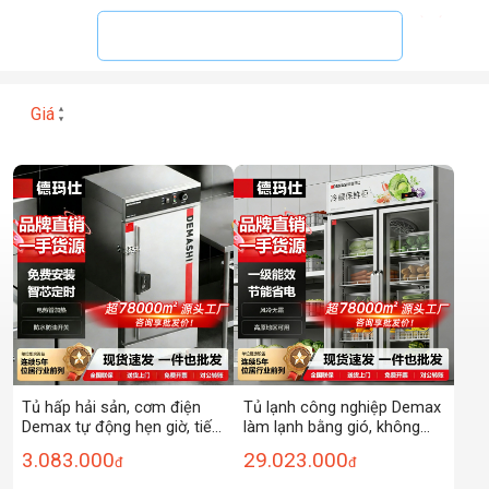
0
Giá
Tủ hấp hải sản, cơm điện
Tủ lạnh công nghiệp Demax
Demax tự động hẹn giờ, tiết
làm lạnh bằng gió, không
kiệm năng lượng, cỡ lớn,
đóng tuyết, tủ bảo quản rau
3.083.000
29.023.000
đ
đ
dùng cho nhà hàng, quán
quả cỡ lớn, tủ trưng bày
ăn, hấp súp và cơm.
đứng, tủ lạnh đồ uống, tủ