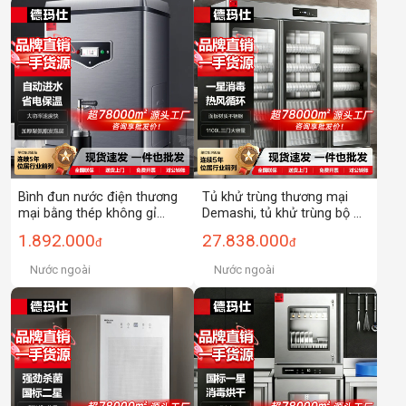
gà, đa năng.
Bình đun nước điện thương
Tủ khử trùng thương mại
mại bằng thép không gỉ
Demashi, tủ khử trùng bộ đồ
Demax 304, tích hợp nóng
ăn nhiệt độ trung bình bằng
1.892.000
27.838.000
đ
đ
lạnh, dùng cho nhà hàng,
tia cực tím đứng, tủ khử
quán trà
trùng ba cửa hai cửa đứng
Nước ngoài
Nước ngoài