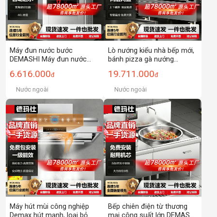
Máy đun nước bước
Lò nướng kiểu nhà bếp mới,
DEMASHI Máy đun nước
bánh pizza gà nướng
uống trực tiếp thương mại
thương mại, bánh mì, khoai
6.616.000
19.711.000
đ
đ
Máy đun nước hẹn giờ Máy
lang, lò nướng điện dung
đun nước 304 bên trong
tích lớn
Nước ngoài
Nước ngoài
Máy hút mùi công nghiệp
Bếp chiên điện từ thương
Demax hút mạnh, loại bỏ
mại công suất lớn DEMASHI