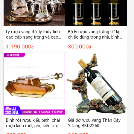
Ly rượu vang đỏ, ly thủy tinh
Bộ ly rượu vang trắng 0.1kg
cao cấp sang trọng và cao
chiếc dùng trong nhà, bình
cấp, bình đựng nho xoay, bộ
rượu mạ vàng, bộ chia rượu
1.190.000
300.000
đ
đ
rượu vang Burgundy
pha lê có vạch chia, bộ rượu
vang sang trọng nhẹ nhàng,
hộp quà tặng
Giá đỡ rượu vang Thân Cây
Bình rót rượu kiểu bình, chai
Yifang BKD2250
rượu kiểu mới, phụ kiện rượu
vang, thủy tinh borosilicate