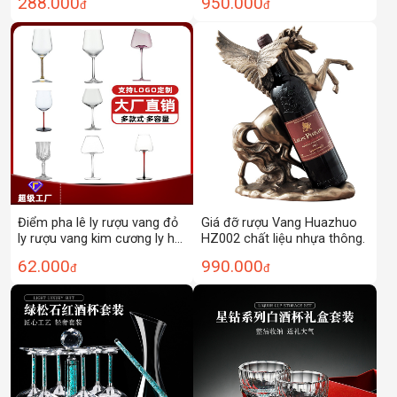
950.000
288.000
đ
đ
cao cấp, chai rượu sáng tạo.
Điểm pha lê ly rượu vang đỏ
Giá đỡ rượu Vang Huazhuo
ly rượu vang kim cương ly hộ
HZ002 chất liệu nhựa thông.
gia đình ly sâm panh ly rượu
62.000
990.000
đ
đ
có thể được thêm vào logo