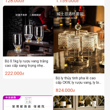
128.000
1.159.000
đ
đ
kế tùy chỉnh
Bộ 0.1kg ly rượu vang trắng
cao cấp sang trọng nhẹ
nhàng dùng trong gia đình
222.000
đ
có vạch chia độ, ly rượu pha
Bộ ly thủy tinh pha lê cao
lê, ly rượu nhỏ kiểu Trung
cấp CKW, ly rượu vang, ly bia
Quốc, bộ ly rượu.
cao cấp, giá để ly gia dụng
824.000
đ
cao cấp