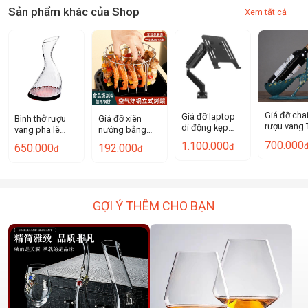
Sản phẩm khác của Shop
Xem tất cả
Giá đỡ cha
Giá đỡ laptop
Bình thở rượu
Giá đỡ xiên
rượu vang 
di động kẹp
vang pha lê
nướng bằng
Lộc Goodl
bàn Inlei
bình chiết vang
thép không gỉ
700.000
1.100.000
đ
650.000
192.000
FXL80
đ
đ
MD7TP001
S-shaped
304, giá treo lò
1500ml QDG01
nướng gia đình,
giá nướng
đứng, giá xiên
thịt
GỢI Ý THÊM CHO BẠN