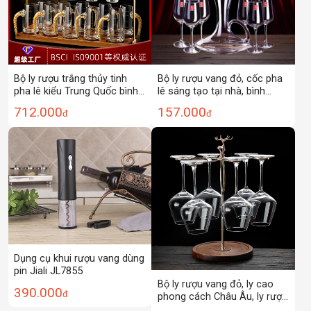
Bộ ly rượu trắng thủy tinh
Bộ ly rượu vang đỏ, cốc pha
pha lê kiểu Trung Quốc bình
lê sáng tạo tại nhà, bình
chia rượu vàng cao cấp sang
đựng nho, cốc thủy tinh
712.000
157.000
đ
đ
trọng nhẹ gia dụng
phong cách Châu Âu, 6 bộ
rượu vang sang trọng
Dụng cụ khui rượu vang dùng
pin Jiali JL7855
Bộ ly rượu vang đỏ, ly cao
390.000
đ
phong cách Châu Âu, ly rượu
vang sáng tạo 6 chiếc, Bộ