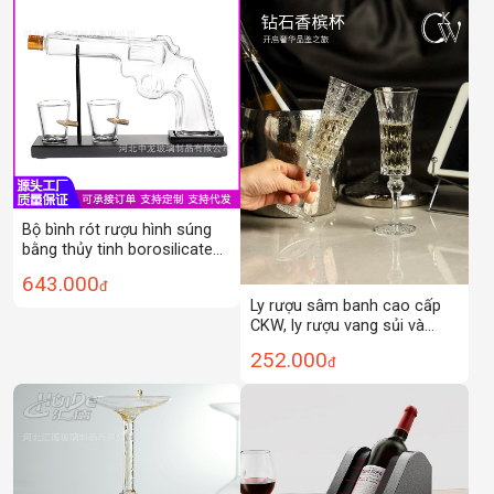
Bộ bình rót rượu hình súng
bằng thủy tinh borosilicate
cao cấp, kèm ly, bộ đồ uống
643.000
đ
rượu vang, chai thủy tinh, ly
Ly rượu sâm banh cao cấp
rượu vang đỏ, ly rượu vang
CKW, ly rượu vang sủi và
trắng, ly rượu whisky.
rượu mùi Pháp, ly rượu sang
252.000
đ
trọng nhẹ nhàng, bộ ly uống
rượu gia dụng