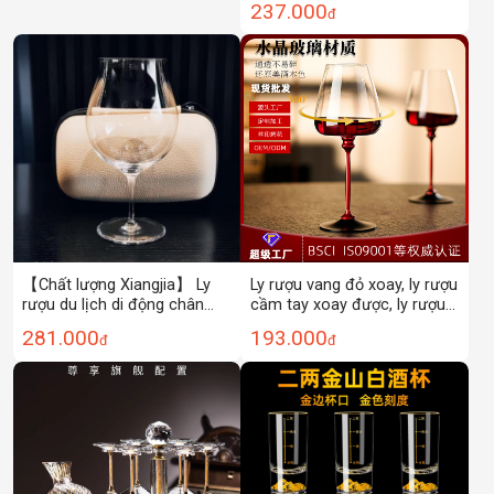
237.000
đ
thắt nơ đỏ
【Chất lượng Xiangjia】 Ly
Ly rượu vang đỏ xoay, ly rượu
rượu du lịch di động chân
cầm tay xoay được, ly rượu
ngắn Kimura siêu mỏng và
vang lắc nổi tiếng của
281.000
193.000
đ
đ
siêu mịn Ly rượu vang ly
Amazon, cao cấp, logo tùy
rượu vang ngoài trời
chỉnh