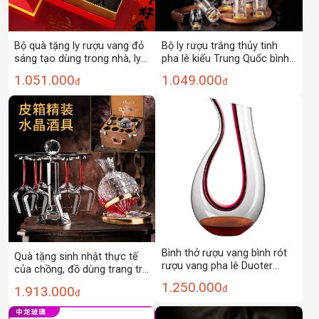
Bộ quà tặng ly rượu vang đỏ
Bộ ly rượu trắng thủy tinh
sáng tạo dùng trong nhà, ly
pha lê kiểu Trung Quốc bình
rượu vang cao cấp, bộ quà
chia rượu vàng cao cấp sang
1.051.000
1.049.000
đ
đ
tặng cao cấp
trọng nhẹ gia dụng
Bình thở rượu vang bình rót
Quà tặng sinh nhật thực tế
rượu vang pha lê Duoter
của chồng, đồ dùng trang trí
DTCS69
nhà mới, quà tặng sáng tạo
1.250.000
1.913.000
đ
đ
ngày của cha, ly rượu vang
đỏ đám cưới