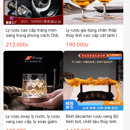
Ly rượu cao cấp tráng men
Ly rượu gia dụng chân thấp
sang trọng phong cách Châu
thủy tinh cao cấp cắt lạnh ly
Âu ly rượu vang pha lê ly
rượu vang đỏ phong cách
212.000
190.000
đ
đ
rượu vang cao cấp sáng tạo
Châu Âu cá tính bộ ly rượu
Bộ đồ uống làm quà tặng
mạnh bán buôn
Ly rượu xoay, ly nước, ly rượu
Bình decanter rượu vang đỏ
vang cao cấp, ly xoay giảm
hình bút, chất liệu thủy tinh
stress, ly rượu gia dụng
borosilicate sáng tạo, thiết