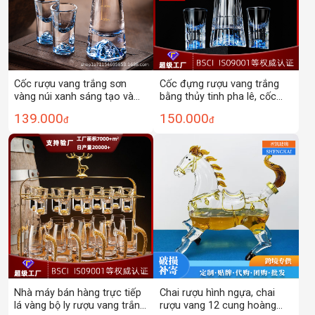
Cốc rượu vang trắng sơn
Cốc đựng rượu vang trắng
vàng núi xanh sáng tạo và
bằng thủy tinh pha lê, cốc
phong cách, ly rượu nhỏ,
miệng nhỏ, cốc đựng rượu, ly
139.000
150.000
đ
đ
dụng cụ chia rượu, cốc rượu,
rượu, bình đựng rượu, bộ
bộ rượu.
rượu, xu hướng quốc gia,
phong cách dân tộc.
Nhà máy bán hàng trực tiếp
Chai rượu hình ngựa, chai
lá vàng bộ ly rượu vang trắng
rượu vang 12 cung hoàng