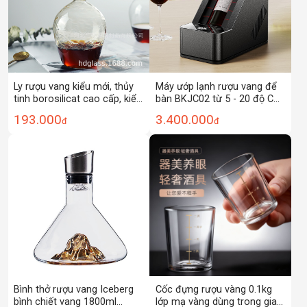
Ly rượu vang kiểu mới, thủy
Máy ướp lạnh rượu vang để
tinh borosilicat cao cấp, kiểu
bàn BKJC02 từ 5 - 20 độ C
dáng sang trọng, ly rượu
công suất 60W
193.000
3.400.000
đ
đ
vang ngược, ly rượu vang đỏ
Bình thở rượu vang Iceberg
Cốc đựng rượu vàng 0.1kg
bình chiết vang 1800ml
lớp mạ vàng dùng trong gia