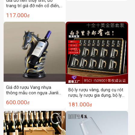
Giá đỡ nến thủy tinh, đồ
cocktail bar
trang trí giá đỡ nến cổ điển,
không khí lãng mạn, giá đỡ
117.000
đ
nến trị liệu bằng hương
thơm, giá đỡ nến cột La Mã,
sử dụng tại nhà
Giá đỡ rượu Vang nhựa
Bộ ly rượu vàng, dụng cụ rót
thông mẫu con ngựa Jianlin
rượu, ly rượu gia dụng, bộ ly
JL002
rượu pha lê, ly rượu làm quà
600.000
đ
181.000
đ
tặng, có thể thêm logo