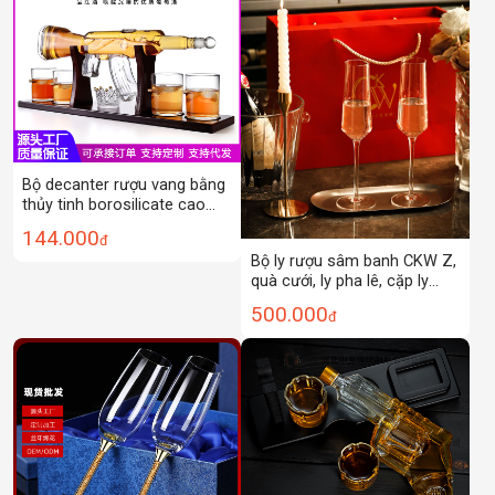
Bộ decanter rượu vang bằng
thủy tinh borosilicate cao
cấp, kèm ly hình viên đạn,
144.000
đ
chai rượu vang đỏ, rượu
Bộ ly rượu sâm banh CKW Z,
whisky
quà cưới, ly pha lê, cặp ly
rượu vang đỏ, quà tân gia,
500.000
đ
hộp quà tặng