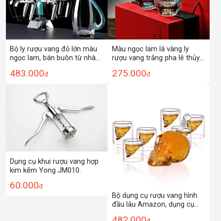
Bộ ly rượu vang đỏ lớn màu
Màu ngọc lam lá vàng ly
ngọc lam, bán buôn từ nhà
rượu vang trắng pha lê thủy
sản xuất, dùng trong gia
tinh bình đựng rượu 0.05kg ly
483.000
275.000
đ
đ
đình, phong cách sang trọng
rượu quà tặng bộ rượu hộp
nhẹ nhàng, phụ kiện rượu
quà tặng
vang, rượu sâm banh
Dụng cụ khui rượu vang hợp
kim kẽm Yong JM010.
60.000
đ
Bộ dụng cụ rượu vang hình
đầu lâu Amazon, dụng cụ
rót rượu, bình đựng rượu
482.000
đ