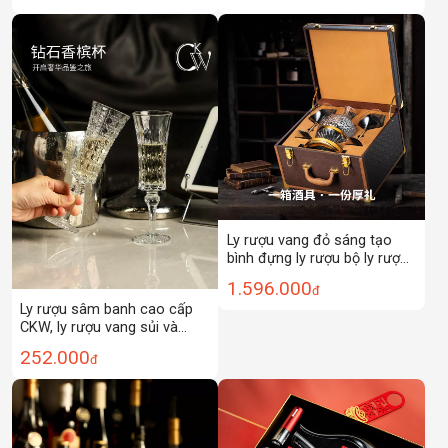
hộp quà tặng
đình.
Ly rượu vang đỏ sáng tạo
bình đựng ly rượu bộ ly rượu
thủy tinh pha lê cao cấp gia
1.596.000
đ
dụng bộ rượu hộp quà tặng
Ly rượu sâm banh cao cấp
CKW, ly rượu vang sủi và
rượu mùi Pháp, ly rượu sang
252.000
đ
trọng nhẹ nhàng, bộ ly uống
rượu gia dụng