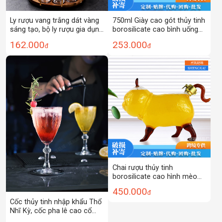
Ly rượu vang trắng dát vàng
750ml Giày cao gót thủy tinh
sáng tạo, bộ ly rượu gia dụng
borosilicate cao bình uống
một ly, vạch chia rượu, ly
rượu thủ công thủy tinh sáng
162.000
253.000
đ
đ
rượu mạnh, giá đỡ ly, ly dát
tạo chai rượu vang đỏ
vàng
Chai rượu thủy tinh
borosilicate cao hình mèo
con, chai rượu mèo may
450.000
đ
mắn, chai rượu thủ công
Cốc thủy tinh nhập khẩu Thổ
thủy tinh borosilicate cao
Nhĩ Kỳ, cốc pha lê cao cổ
điển được khắc, cốc rượu