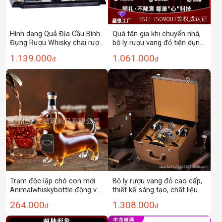
Hình dạng Quả Địa Cầu Bình
Quà tân gia khi chuyển nhà,
Đựng Rượu Whisky chai rượu
bộ ly rượu vang đỏ tiện dụng
với bản đồ Bộ ly rượu thủy
khi dọn nhà mới, bộ rượu
1.139.000
1.061.000
đ
đ
tinh Borosilicat cao
vang cao cấp
Trạm độc lập chó con mới
Bộ ly rượu vang đỏ cao cấp,
Animalwhiskybottle động vật
thiết kế sáng tạo, chất liệu
dày chai rượu whisky thủy
pha lê, ly rượu vang đỏ, bình
264.000
1.308.000
đ
đ
tinh
rót rượu, hộp quà tặng cao
cấp dùng trong nhà