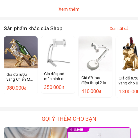
Xem thêm
Sản phẩm khác của Shop
Xem tất cả
Giá đỡ ipad
Giá đỡ rượu
Giá đỡ ipad
Giá đỡ rượ
màn hình di
vang Chiến Mã
điện thoại 2 loại
vang chó B
động Hoterbox
Gern G7458
350.000
980.000
đ
tay đơn và tay
Goodluck
đ
RPH077
410.000
1.300.00
đ
đôi PB01
XR220
GỢI Ý THÊM CHO BẠN