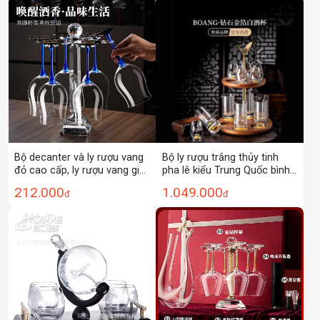
Bộ decanter và ly rượu vang
Bộ ly rượu trắng thủy tinh
đỏ cao cấp, ly rượu vang gia
pha lê kiểu Trung Quốc bình
dụng với thiết kế nơ xanh, có
chia rượu vàng cao cấp sang
212.000
1.049.000
đ
đ
thể tùy chỉnh logo.
trọng nhẹ gia dụng