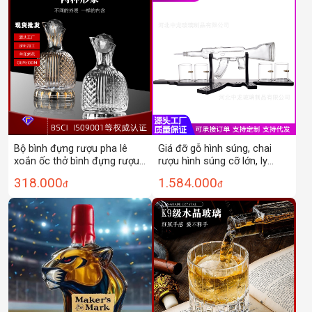
Bộ bình đựng rượu pha lê
Giá đỡ gỗ hình súng, chai
xoắn ốc thở bình đựng rượu
rượu hình súng cỡ lớn, ly
vang đỏ Burgundy bộ 6 ly có
rượu thủy tinh borosilicate
318.000
1.584.000
đ
đ
giá đựng rượu gia dụng
cao cấp, bộ rượu vang, bình
rót rượu, rượu vang đỏ, ly
rượu vang đỏ.