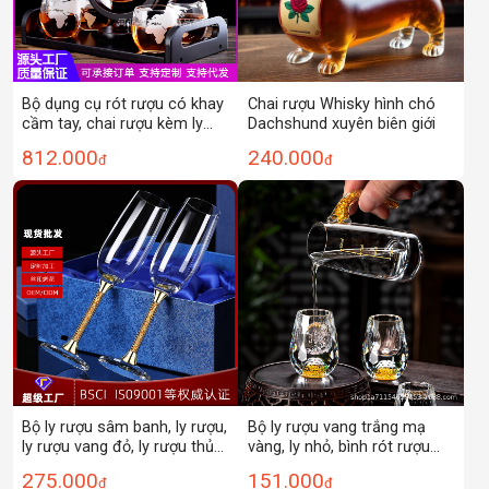
Bộ dụng cụ rót rượu có khay
Chai rượu Whisky hình chó
cầm tay, chai rượu kèm ly
Dachshund xuyên biên giới
rượu, bình rót rượu thủy tinh
812.000
240.000
đ
đ
borosilicate cao cấp, bộ
rượu vang, hộp quà rượu
vang đỏ, ly rượu vang đỏ
Bộ ly rượu sâm banh, ly rượu,
Bộ ly rượu vang trắng mạ
ly rượu vang đỏ, ly rượu thủy
vàng, ly nhỏ, bình rót rượu
tinh, bộ rượu vang, bình rót
cao cấp sang trọng, ly rượu
275.000
151.000
đ
đ
rượu, giá để ly lộn ngược,
sake, ly rượu dùng trong gia