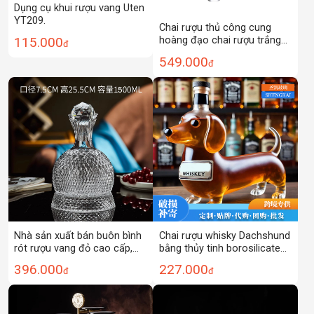
Dụng cụ khui rượu vang Uten
YT209.
Chai rượu thủ công cung
115.000
hoàng đạo chai rượu trắng
đ
trong suốt Chai Thủy Tinh
549.000
đ
động vật hình bò chai rượu
thủy tinh Borosilicat cao
Nhà sản xuất bán buôn bình
Chai rượu whisky Dachshund
rót rượu vang đỏ cao cấp,
bằng thủy tinh borosilicate
sang trọng, xoay nhanh,
Chai rượu vang đóng kín
396.000
227.000
đ
đ
dùng trong gia đình, giá trị
bằng thủy tinh Chai rượu
cao
vang gia dụng