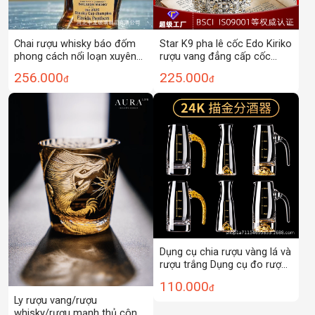
Chai rượu whisky báo đốm
Star K9 pha lê cốc Edo Kiriko
phong cách nổi loạn xuyên
rượu vang đẳng cấp cốc
biên giới 2025
rượu whisky đẳng cấp cốc
256.000
225.000
đ
đ
handmade cốc quà tặng cốc
quà tặng
Dụng cụ chia rượu vàng lá và
rượu trắng Dụng cụ đo rượu
cao cấp sang trọng sáng tạo
110.000
đ
gia dụng Bình Đựng Rượu
Ly rượu vang/rượu
Thủy Tinh
whisky/rượu mạnh thủ công