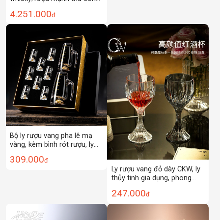
cao cấp, phiên bản giới hạn
4.251.000
đ
AURA'S Edo Kiriko Dragon
Cup, đồ sưu tầm có giá trị
cao
Bộ ly rượu vang pha lê mạ
vàng, kèm bình rót rượu, ly
rượu nhỏ, hộp quà tặng, bộ
309.000
đ
rượu vang mạ vàng
Ly rượu vang đỏ dày CKW, ly
thủy tinh gia dụng, phong
cách nhẹ nhàng sang trọng,
247.000
đ
thẩm mỹ cao, ly rượu, cặp ly
uống nước ép