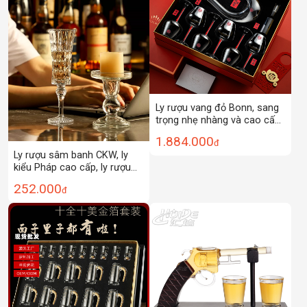
Ly rượu vang đỏ Bonn, sang
trọng nhẹ nhàng và cao cấp,
bộ ly thủy tinh gia dụng, ly
1.884.000
đ
pha lê, ly rượu, bình rượu, hộp
Ly rượu sâm banh CKW, ly
quà tặng lễ hội
kiểu Pháp cao cấp, ly rượu
vang trắng cocktail sang
252.000
đ
trọng nhẹ nhàng, ly thủy tinh
gia dụng