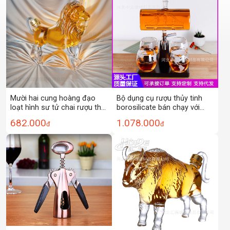
Mười hai cung hoàng đạo
Bộ dụng cụ rượu thủy tinh
loạt hình sư tử chai rượu thủ
borosilicate bán chạy với
công chai rượu thủy tinh chai
cốc có khay gỗ hình bầu dục,
682.000
1.078.000
đ
đ
rượu nhân sâm borosilicat
bộ đựng rượu vang đỏ
cao