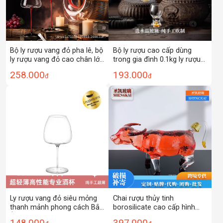
Bộ ly rượu vang đỏ pha lê, bộ
Bộ ly rượu cao cấp dùng
ly rượu vang đỏ cao chân lớn
trong gia đình 0.1kg ly rượu
sang trọng nhẹ nhàng, ly
có thể tiếp cận ly pha lê cao
258.000
193.000
đ
đ
rượu vang Bordeaux thân
cấp sang trọng ly đựng rượu
rộng cao dùng trong gia
vang
đình, phong cách Bắc Âu.
Ly rượu vang đỏ siêu mỏng
Chai rượu thủy tinh
thanh mảnh phong cách Bắc
borosilicate cao cấp hình
Âu ly thủy tinh pha lê chân
mười hai cung hoàng đạo,
148.000
397.000