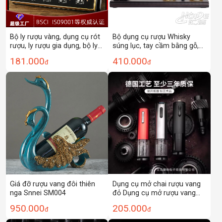
Bộ ly rượu vàng, dụng cụ rót
Bộ dụng cụ rượu Whisky
rượu, ly rượu gia dụng, bộ ly
súng lục, tay cầm bằng gỗ,
rượu pha lê, ly rượu làm quà
Bình chia chai rượu, Bình
181.000
410.000
đ
đ
tặng, có thể thêm logo
đựng rượu bằng thủy tinh
Borosilicat cao
Dụng cụ mở chai rượu vang
Giá đỡ rượu vang đôi thiên
đỏ Dụng cụ mở rượu vang
nga Snnei SM004
điện gia dụng Dụng cụ mở
205.000
950.000
đ
đ
chai có thể sạc lại bằng thép
không gỉ tự động