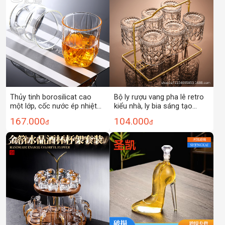
Thủy tinh borosilicat cao
Bộ ly rượu vang pha lê retro
một lớp, cốc nước ép nhiệt
kiểu nhà, ly bia sáng tạo
độ cao, cốc xì gà, cốc
phong cách ins, bộ đồ uống
167.000
104.000
đ
đ
whisky, ly rượu vang đỏ, cốc
bar
sáng tạo