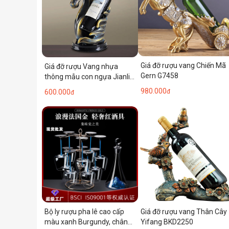
Giá đỡ rượu vang Chiến Mã
Giá đỡ rượu Vang nhựa
Gern G7458
thông mẫu con ngựa Jianlin
JL002
980.000
600.000
đ
đ
Giá đỡ rượu vang Thân Cây
Bộ ly rượu pha lê cao cấp
Yifang BKD2250
màu xanh Burgundy, chân