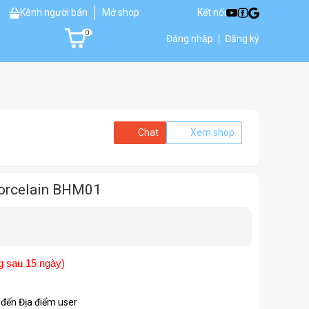
Kênh người bán
Mở shop
Kết nối
0
Đăng nhập
Đăng ký
Chat
Xem shop
 porcelain BHM01
g sau 15 ngày)
 đến Địa điểm user