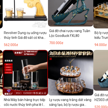
Giá đỡ chai rượu vang Tuần
Revolver Dụng cụ uống rượu
Bộ ly rư
Lộc Goodluck FXL80
,
thủy tinh Giá đỡ sắt có khay
kiểu Tru
Chai rượu Bộ ly rượu sáng
ngăn rượ
700.000
đ
562.000
94.000
đ
đ
tạo súng lục rượu whisky
ly rượu 
rượu whi
Giá đỡ 
Nhà Máy bán hàng trực tiếp
Ly rượu vang trắng dát vàng
HZ003 ch
cốc nước thủy tinh pha lê lá
sáng tạo, bộ ly rượu gia
520.000