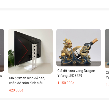
Giá đỡ rượu vang Dragon
G
Yifang JKD3229
ần
Y
Giá đỡ màn hình để bàn,
chân đỡ màn hình siêu
1.150.000
đ
1
mỏng, giá đỡ màn hình cho
420.000
đ
máy tính ký túc xá GD005