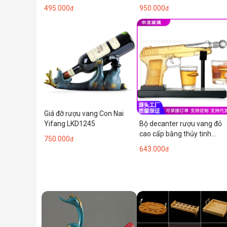
đen, kèm bình rót rượu hình
950.000
495.000
đ
đ
núi xanh sáng tạo và giá đỡ
ly.
Giá đỡ rượu vang Con Nai
Bộ decanter rượu vang đỏ
Yifang LKD1245
cao cấp bằng thủy tinh
750.000
đ
borosilicate, kèm giá đỡ ly,
643.000
đ
hình viên đạn, bán chạy