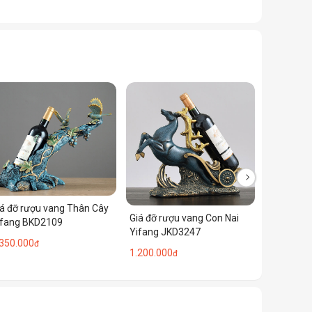
Giá đỡ rư
Yifang J
1.200.000
iá đỡ rượu vang Thân Cây
Giá đỡ rượu vang Con Nai
ifang BKD2109
Yifang JKD3247
.350.000
đ
1.200.000
đ