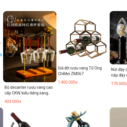
Giá đỡ rượu vang Tổ Ong
Nút đậy 
ChiMei ZM067
nắp đậy 
champa
1.400.000
đ
170.000
Bộ decanter rượu vang cao
cấp CKW, kiểu dáng sang
trọng, dùng trong nhà, tích
403.000
đ
hợp giá đỡ, ly rượu vang
trắng cao, ly rượu sâm banh