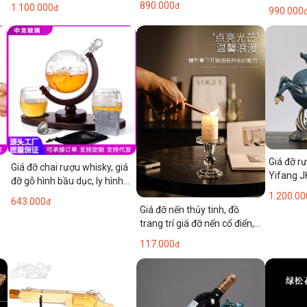
890.000
đ
1.100.000
đ
990.000
Giá đỡ r
Giá đỡ chai rượu whisky, giá
Yifang 
đỡ gỗ hình bầu dục, ly hình
quả địa cầu hình thuyền
1.200.00
643.000
đ
buồm, bộ rượu vodka, hộp
Giá đỡ nến thủy tinh, đồ
đựng rượu hình quả địa cầu.
trang trí giá đỡ nến cổ điển,
không khí lãng mạn, giá đỡ
117.000
đ
nến trị liệu bằng hương
thơm, giá đỡ nến cột La Mã,
sử dụng tại nhà