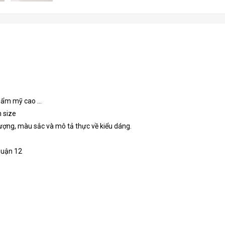
hẩm mỹ cao ...
n size
ợng, màu sắc và mô tả thực về kiểu dáng.
Quận 12