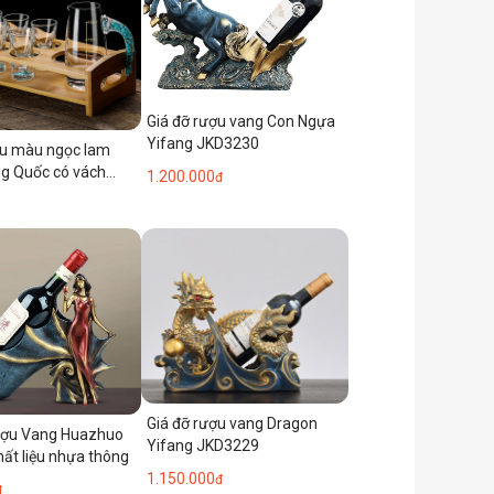
Giá đỡ rượu vang Con Ngựa
Yifang JKD3230
ợu màu ngọc lam
ng Quốc có vách
1.200.000
đ
u vang, ly rượu nhỏ,
mạnh và giá đỡ ly
sky.
Giá đỡ rượu vang Dragon
rượu Vang Huazhuo
Yifang JKD3229
ất liệu nhựa thông
1.150.000
đ
đ