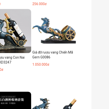
sữa dung tích lớn cốc thủy
256.000
đ
đ
tinh thoát nước xoay ngược
giá đỡ cốc
Giá đỡ rượu vang Chiến Mã
Gern G0086
ượu vang Con Nai
JKD3247
1.050.000
đ
0
đ