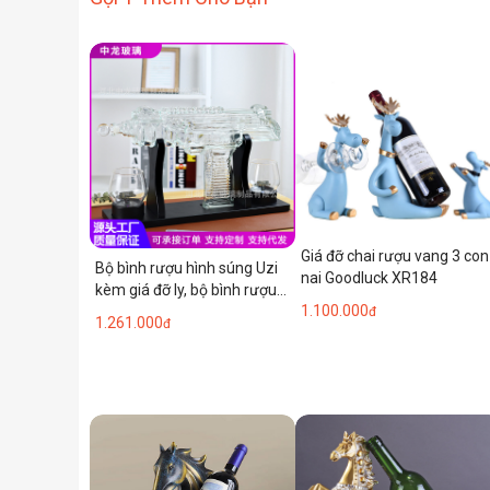
Giá đỡ chai rượu vang 3 con
Bộ bình rượu hình súng Uzi
nai Goodluck XR184
kèm giá đỡ ly, bộ bình rượu
1.100.000
whisky mới, quà tặng nhẹ
đ
1.261.000
đ
nhàng cho người yêu rượu
mạnh