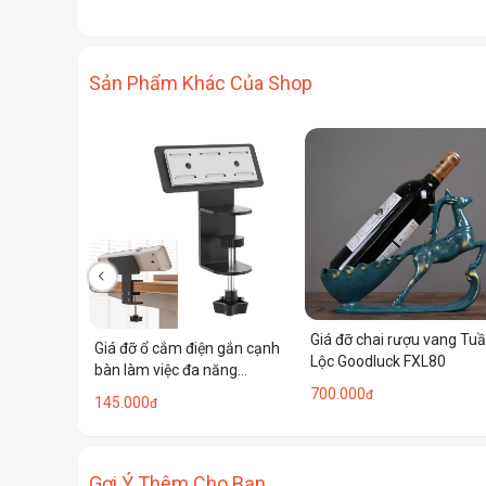
Sản Phẩm Khác Của Shop
Giá đỡ chai rượu vang Tu
Giá đỡ ổ cắm điện gắn cạnh
Lộc Goodluck FXL80
bàn làm việc đa năng
YC011 vật liệu thép tĩnh
700.000
đ
145.000
đ
điện
Gợi Ý Thêm Cho Bạn