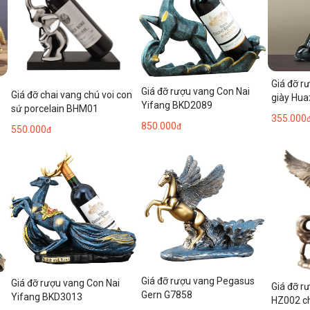
Giá đỡ r
Giá đỡ rượu vang Con Nai
Giá đỡ chai vang chú voi con
giày Hu
Yifang BKD2089
sứ porcelain BHM01
355.000
850.000
đ
550.000
đ
Giá đỡ rượu vang Pegasus
Giá đỡ rượu vang Con Nai
Giá đỡ 
Gern G7858
Yifang BKD3013
HZ002 ch