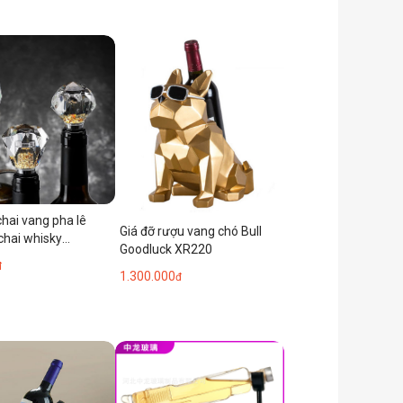
chai vang pha lê
Giá đỡ rượu vang chó Bull
chai whisky
Goodluck XR220
gne YJH01
đ
1.300.000
đ