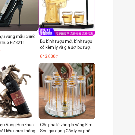
ượu vang mẫu chiếc
Bộ bình rượu mới, bình rượu
azhuo HZ3211
có kèm ly và giá đỡ, bộ rượu
đ
vang đỏ, thiết kế sáng tạo
643.000
đ
rượu Vang Huazhuo
Cốc pha lê vàng lá vàng Kim
ất liệu nhựa thông.
Sơn gia dụng Cốc ly cà phê