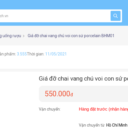
g uống rượu
Giá đỡ chai vang chú voi con sứ porcelain BHM01
ản phẩm:
3.555
Thời gian:
11/05/2021
Giá đỡ chai vang chú voi con sứ
550.000
đ
Vận chuyển:
Hàng đặt trước (nhận hàn
Vận chuyển từ
Hồ Chí Minh