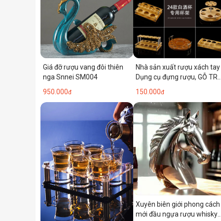
Nhà sản xuất rượu xách tay
Giá đỡ rượu vang đôi thiên
Dụng cụ đựng rượu, GỖ TRE
nga Snnei SM004
kệ gỗ, Ly Rượu Mạnh, cốc
150.000
950.000
đ
đ
đạn, cốc tách rượu, giá đỡ,
khay
Xuyên biên giới phong cách
mới đầu ngựa rượu whisky