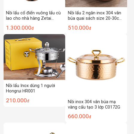
Nồi lẩu cổ điển vuông lẩu cù
Nồi lẩu 2 ngăn inox 304 vân
lao cho nhà hàng Zetai
búa quai sách size 20-30cm
FS012
SCYU2
1.300.000
510.000
đ
đ
Nồi lẩu Inox dùng 1 người
Hongrui HR001
210.000
đ
Nồi inox 304 vân búa mạ
vàng cấu tạo 3 lớp C0172G
660.000
đ