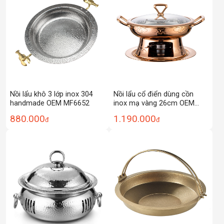
Nồi lẩu khô 3 lớp inox 304
Nồi lẩu cổ điển dùng cồn
handmade OEM MF6652
inox mạ vàng 26cm OEM
ALJ02
880.000
1.190.000
đ
đ