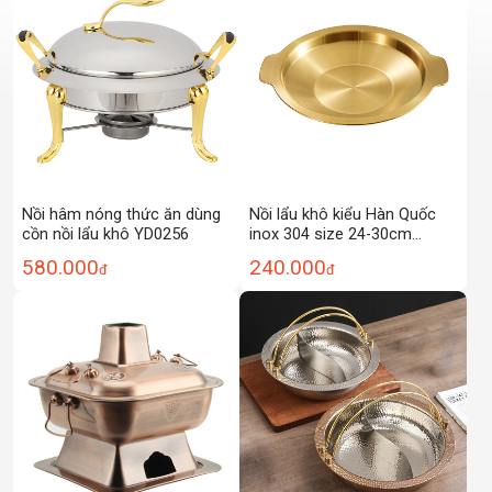
Nồi hâm nóng thức ăn dùng
Nồi lẩu khô kiểu Hàn Quốc
cồn nồi lẩu khô YD0256
inox 304 size 24-30cm
PBCP14
580.000
240.000
đ
đ