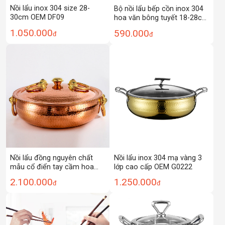
Nồi lẩu inox 304 size 28-
Bộ nồi lẩu bếp cồn inox 304
30cm OEM DF09
hoa văn bông tuyết 18-28cm
SE11
1.050.000
590.000
đ
đ
Nồi lẩu đồng nguyên chất
Nồi lẩu inox 304 mạ vàng 3
mẫu cổ điển tay cầm hoa
lớp cao cấp OEM G0222
văn size 30-36cm OEM
2.100.000
1.250.000
đ
đ
LWC05