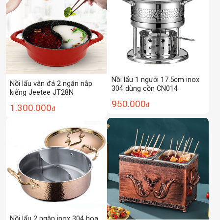
Nồi lẩu 1 người 17.5cm inox
Nồi lẩu vân đá 2 ngăn nắp
304 dùng cồn CN014
kiếng Jeetee JT28N
950.000
đ
1.300.000
đ
Nồi lẩu 2 ngăn inox 304 hoa