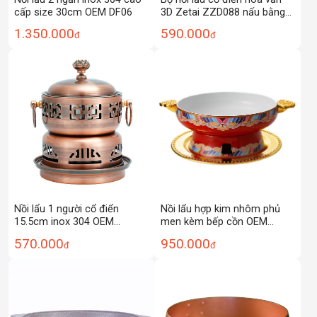
cấp size 30cm OEM DF06
3D Zetai ZZD088 nấu bằng
cồn
1.350.000
590.000
đ
đ
Nồi lẩu 1 người cổ điển
Nồi lẩu hợp kim nhôm phủ
15.5cm inox 304 OEM
men kèm bếp cồn OEM
YH0017
YL855
570.000
950.000
đ
đ