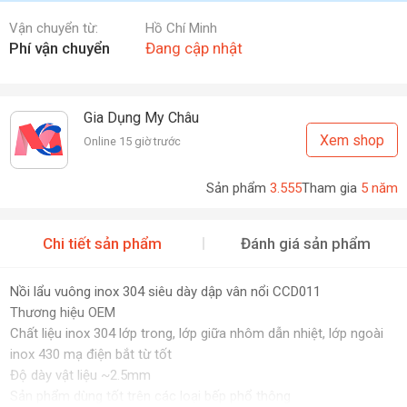
Vận chuyển từ:
Hồ Chí Minh
Phí vận chuyển
Đang cập nhật
Gia Dụng My Châu
Xem shop
Online 15 giờ trước
Sản phẩm
3.555
Tham gia
5 năm
Chi tiết sản phẩm
Đánh giá sản phẩm
Nồi lẩu vuông inox 304 siêu dày dập vân nổi CCD011
Thương hiệu OEM
Chất liệu inox 304 lớp trong, lớp giữa nhôm dẫn nhiệt, lớp ngoài
inox 430 mạ điện bắt từ tốt
Độ dày vật liệu ~2.5mm
Sản phẩm dùng tốt trên các loại bếp phổ thông