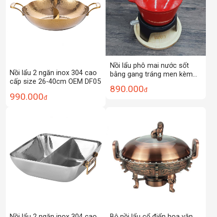
Nồi lẩu phô mai nước sốt
Nồi lẩu 2 ngăn inox 304 cao
bằng gang tráng men kèm
cấp size 26-40cm OEM DF05
bếp cồn OEM TE002
890.000
đ
990.000
đ
Nồi lẩu 2 ngăn inox 304 cao
Bộ nồi lẩu cổ điển hoa văn