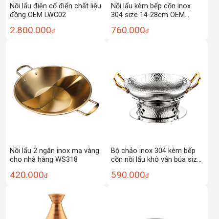
Nồi lẩu điện cổ điển chất liệu
Nồi lẩu kèm bếp cồn inox
đồng OEM LWC02
304 size 14-28cm OEM
ZK001
2.800.000
760.000
đ
đ
Nồi lẩu 2 ngăn inox mạ vàng
Bộ chảo inox 304 kèm bếp
cho nhà hàng WS318
cồn nồi lẩu khô vân búa size
20-26cm OEM SC06
420.000
590.000
đ
đ