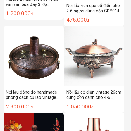
văn vân búa đáy 3 lớp
Nồi lẩu xiên que cổ điển cho
Legacy LG001
2-6 người dùng cồn GDY014
1.200.000
đ
475.000
đ
Nồi lẩu đồng đỏ handmade
Nồi lẩu cổ điển vintage 26cm
phong cách cù lao vintage
dùng cồn dành cho 4-6
DSTY125
người Zetai SD2123
2.900.000
1.050.000
đ
đ