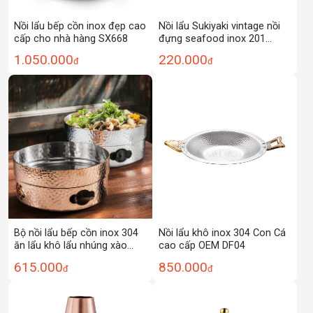
Nồi lẩu bếp cồn inox đẹp cao
Nồi lẩu Sukiyaki vintage nồi
cấp cho nhà hàng SX668
đựng seafood inox 201
CCD019
1.050.000
220.000
đ
đ
Bộ nồi lẩu bếp cồn inox 304
Nồi lẩu khô inox 304 Con Cá
ăn lẩu khô lẩu nhúng xào
cao cấp OEM DF04
hấp hải sản CWGG01
615.000
850.000
đ
đ