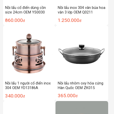
Nồi lẩu cổ điển dùng cồn
Nồi lẩu inox 304 vân búa hoa
size 24cm OEM YS0030
văn 3 lớp OEM Q0211
860.000
1.250.000
đ
đ
Nồi lẩu nhôm oxy hóa cứng
Nồi lẩu 1 người cổ điển inox
Hàn Quốc OEM ZK015
304 OEM YD13186A
365.000
340.000
đ
đ