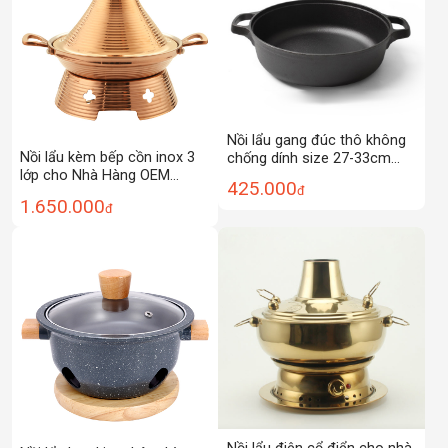
Nồi lẩu gang đúc thô không
Nồi lẩu kèm bếp cồn inox 3
chống dính size 27-33cm
lớp cho Nhà Hàng OEM
A0930
425.000
đ
ZK014
1.650.000
đ