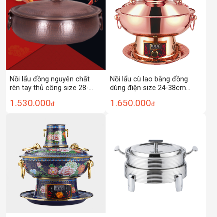
Nồi lẩu đồng nguyên chất
Nồi lẩu cù lao bằng đồng
rèn tay thủ công size 28-
dùng điện size 24-38cm
28cm XTD11
YST011
1.530.000
1.650.000
đ
đ