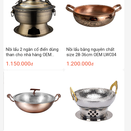
Nồi lẩu 2 ngăn cổ điển dùng
Nồi lẩu bằng nguyên chất
than cho nhà hàng OEM
size 28-36cm OEM LWC04
LP304D
1.150.000
1.200.000
đ
đ