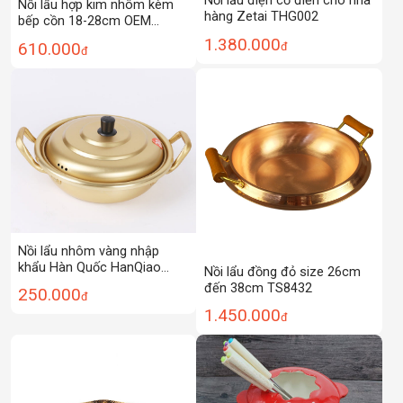
Nồi lẩu điện cổ điển cho nhà
Nồi lẩu hợp kim nhôm kèm
hàng Zetai THG002
bếp cồn 18-28cm OEM
YL2821
1.380.000
610.000
đ
đ
Nồi lẩu nhôm vàng nhập
khẩu Hàn Quốc HanQiao
Nồi lẩu đồng đỏ size 26cm
HQ002
đến 38cm TS8432
250.000
đ
1.450.000
đ