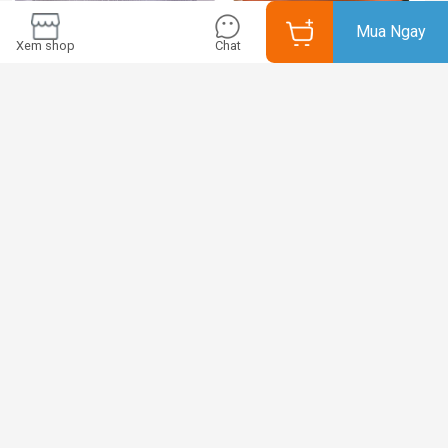
Mua Ngay
Xem shop
Chat
Nồi lẩu khô kèm bếp cồn phủ
Nồi lẩu đồng đỏ copper
đá Maifan OEM ZD018
hanhmade 24-33cm OEM
LHT02
795.000
3.100.000
đ
đ
Nồi lẩu 1 người 16cm inox
Nồi lẩu 1 người cù lao cổ