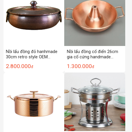
Nồi lẩu đồng đỏ hanhmade
Nồi lẩu đồng cổ điển 26cm
30cm retro style OEM
gia cố cứng handmade
DSTY456
XTD14
2.800.000
1.300.000
đ
đ