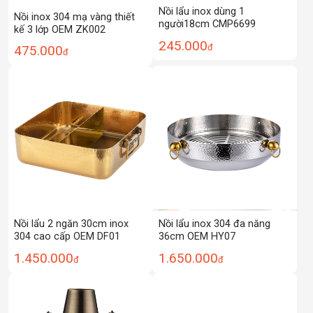
Nồi lẩu inox dùng 1
Nồi inox 304 mạ vàng thiết
người18cm CMP6699
kế 3 lớp OEM ZK002
245.000
đ
475.000
đ
Nồi lẩu 2 ngăn 30cm inox
Nồi lẩu inox 304 đa năng
304 cao cấp OEM DF01
36cm OEM HY07
1.450.000
1.650.000
đ
đ