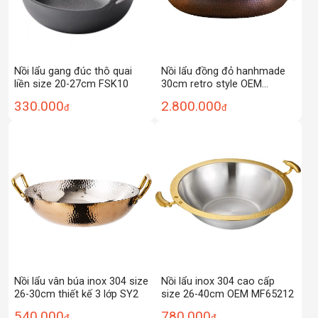
Nồi lẩu gang đúc thô quai
Nồi lẩu đồng đỏ hanhmade
liền size 20-27cm FSK10
30cm retro style OEM
DSTY456
330.000
2.800.000
đ
đ
Nồi lẩu vân búa inox 304 size
Nồi lẩu inox 304 cao cấp
26-30cm thiết kế 3 lớp SY2
size 26-40cm OEM MF65212
540.000
780.000
đ
đ