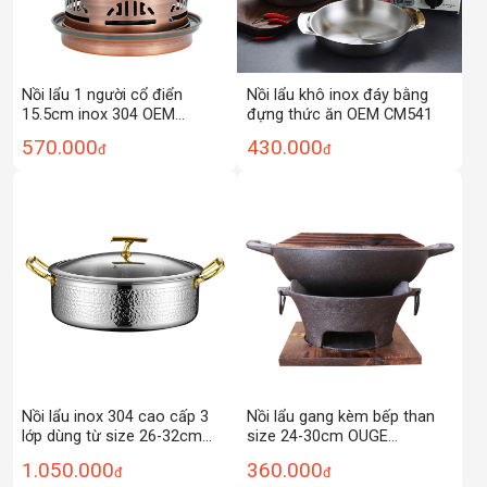
Nồi lẩu 1 người cổ điển
Nồi lẩu khô inox đáy bằng
15.5cm inox 304 OEM
đựng thức ăn OEM CM541
YH0017
570.000
430.000
đ
đ
Nồi lẩu inox 304 cao cấp 3
Nồi lẩu gang kèm bếp than
lớp dùng từ size 26-32cm
size 24-30cm OUGE
OEM W0905
OG7811F
1.050.000
360.000
đ
đ