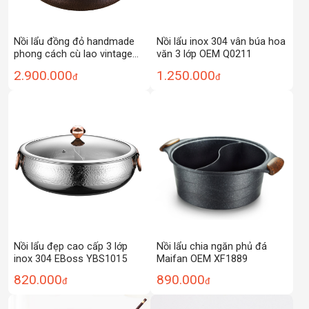
Nồi lẩu đồng đỏ handmade
Nồi lẩu inox 304 vân búa hoa
phong cách cù lao vintage
văn 3 lớp OEM Q0211
DSTY125
2.900.000
1.250.000
đ
đ
Nồi lẩu đẹp cao cấp 3 lớp
Nồi lẩu chia ngăn phủ đá
inox 304 EBoss YBS1015
Maifan OEM XF1889
820.000
890.000
đ
đ