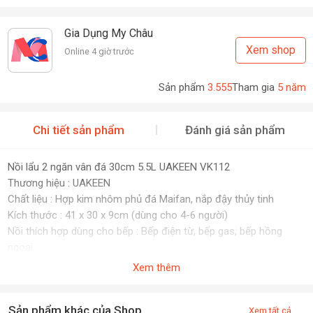
Gia Dụng My Châu
Xem shop
Online 4 giờ trước
Sản phẩm
3.555
Tham gia
5 năm
Chi tiết sản phẩm
Đánh giá sản phẩm
Nồi lẩu 2 ngăn vân đá 30cm 5.5L UAKEEN VK112
Thương hiệu : UAKEEN
Chất liệu : Hợp kim nhôm phủ đá Maifan, nắp đậy thủy tinh
Kích thước : 41 x 30 x 9cm (dùng cho 4-6 người)
Nồi thích hợp dùng cho bếp : Bếp điện từ, bếp gas, bếp hồng
ngoại
SxTQ
Xem thêm
Sản phẩm khác của Shop
Xem tất cả