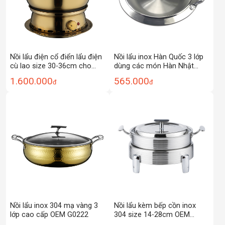
Nồi lẩu điện cổ điển lẩu điện
Nồi lẩu inox Hàn Quốc 3 lớp
cù lao size 30-36cm cho
dùng các món Hàn Nhật
nhà hàng OEM LP304B
OEM NL03
1.600.000
565.000
đ
đ
Nồi lẩu inox 304 mạ vàng 3
Nồi lẩu kèm bếp cồn inox
lớp cao cấp OEM G0222
304 size 14-28cm OEM
ZK001