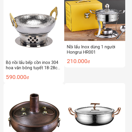
Nồi lẩu Inox dùng 1 người
Hongrui HR001
210.000
đ
Bộ nồi lẩu bếp cồn inox 304
hoa văn bông tuyết 18-28cm
SE11
590.000
đ