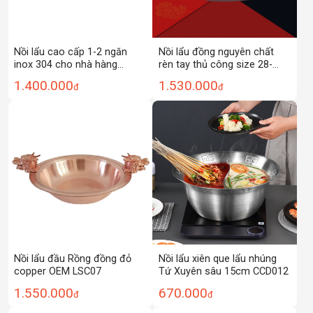
Nồi lẩu cao cấp 1-2 ngăn
Nồi lẩu đồng nguyên chất
inox 304 cho nhà hàng
rèn tay thủ công size 28-
CCD03
28cm XTD11
1.400.000
1.530.000
đ
đ
Nồi lẩu đầu Rồng đồng đỏ
Nồi lẩu xiên que lẩu nhúng
copper OEM LSC07
Tứ Xuyên sâu 15cm CCD012
1.550.000
670.000
đ
đ