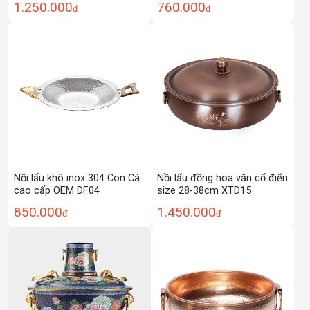
1.250.000
760.000
đ
đ
Nồi lẩu khô inox 304 Con Cá
Nồi lẩu đồng hoa văn cổ điển
cao cấp OEM DF04
size 28-38cm XTD15
850.000
1.450.000
đ
đ