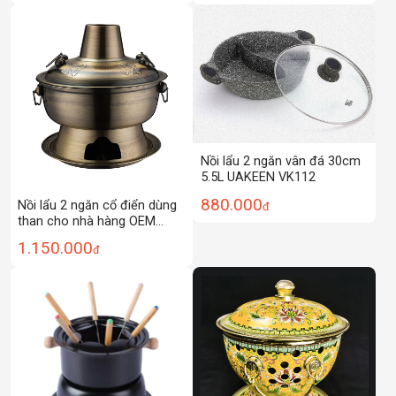
Nồi lẩu 2 ngăn vân đá 30cm
5.5L UAKEEN VK112
880.000
Nồi lẩu 2 ngăn cổ điển dùng
đ
than cho nhà hàng OEM
LP304D
1.150.000
đ