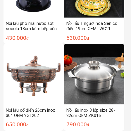
Nồi lẩu phô mai nước sốt
Nồi lẩu 1 người hoa Sen cổ
socola 18cm kèm bếp cồn
điển 19cm OEM LWC11
OEM HG181
430.000
530.000
đ
đ
Nồi lẩu cổ điển 26cm inox
Nồi lẩu inox 3 lớp size 28-
304 OEM YG1202
32cm OEM ZK016
650.000
790.000
đ
đ