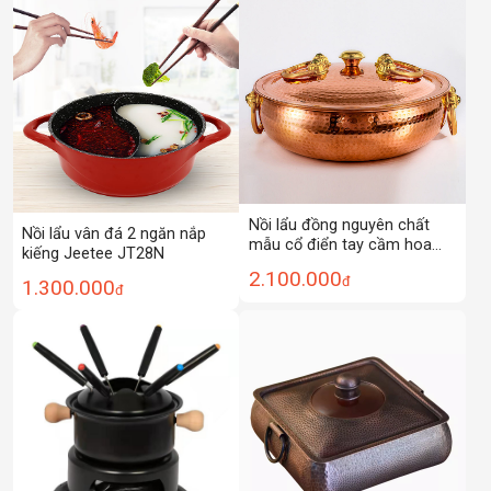
Nồi lẩu đồng nguyên chất
Nồi lẩu vân đá 2 ngăn nắp
mẫu cổ điển tay cầm hoa
kiếng Jeetee JT28N
văn size 30-36cm OEM
2.100.000
đ
1.300.000
LWC05
đ