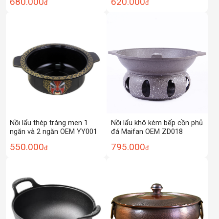
620.000
680.000
đ
đ
Nồi lẩu khô kèm bếp cồn phủ
Nồi lẩu thép tráng men 1
đá Maifan OEM ZD018
ngăn và 2 ngăn OEM YY001
795.000
550.000
đ
đ