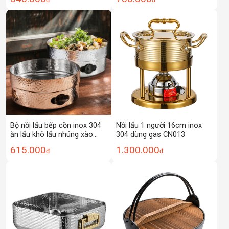
Bộ nồi lẩu bếp cồn inox 304
Nồi lẩu 1 người 16cm inox
ăn lẩu khô lẩu nhúng xào
304 dùng gas CN013
hấp hải sản CWGG01
615.000
1.300.000
đ
đ