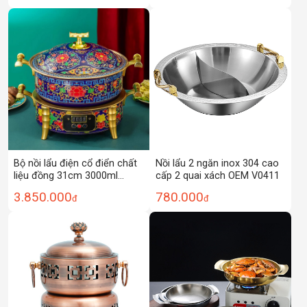
Bộ nồi lẩu điện cổ điển chất
Nồi lẩu 2 ngăn inox 304 cao
liệu đồng 31cm 3000ml
cấp 2 quai xách OEM V0411
AH2202
3.850.000
780.000
đ
đ