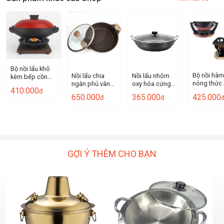
Bộ nồi lẩu khô
Bộ nồi hâm
Nồi lẩu chia
Nồi lẩu nhôm
kèm bếp cồn
nóng thức
ngăn phủ vân
oxy hóa cứng
hợp kim nhôm
410.000
đ
nồi lẩu khô
đá OEM YY627
Hàn Quốc OEM
OEM CD001
425.000
650.000
365.000
đ
đ
đá maifan
ZK015
NLG01
GỢI Ý THÊM CHO BẠN