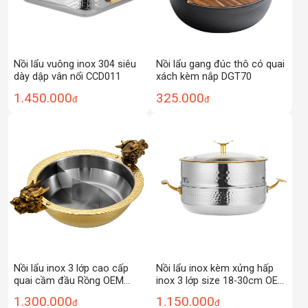
Nồi lẩu vuông inox 304 siêu
Nồi lẩu gang đúc thô có quai
dày dập vân nổi CCD011
xách kèm nắp DGT70
1.450.000
325.000
đ
đ
Nồi lẩu inox 3 lớp cao cấp
Nồi lẩu inox kèm xửng hấp
quai cầm đầu Rồng OEM
inox 3 lớp size 18-30cm OEM
YBS07
ZK015
1.300.000
1.150.000
đ
đ