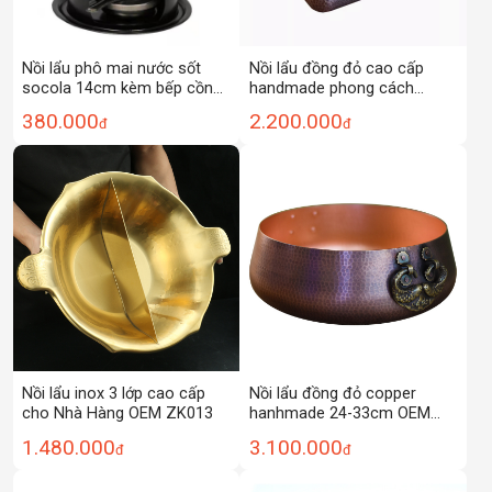
Nồi lẩu phô mai nước sốt
Nồi lẩu đồng đỏ cao cấp
socola 14cm kèm bếp cồn
handmade phong cách
OEM HG14
vintage DSTY123
380.000
2.200.000
đ
đ
Nồi lẩu inox 3 lớp cao cấp
Nồi lẩu đồng đỏ copper
cho Nhà Hàng OEM ZK013
hanhmade 24-33cm OEM
LHT02
1.480.000
3.100.000
đ
đ