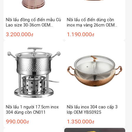
Nồi lẩu đồng cổ điển mẫu Cù
Nồi lẩu cổ điển dùng cồn
Lao size 30-36cm OEM
inox mạ vàng 26cm OEM
LSC06
ALJ02
3.200.000
1.190.000
đ
đ
Nồi lẩu 1 người 17.5cm inox
Nồi lẩu inox 304 cao cấp 3
304 dùng cồn CN011
lớp OEM YBS0925
990.000
1.350.000
đ
đ