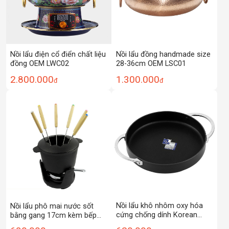
Nồi lẩu điện cổ điển chất liệu
Nồi lẩu đồng handmade size
đồng OEM LWC02
28-36cm OEM LSC01
2.800.000
1.300.000
đ
đ
Nồi lẩu khô nhôm oxy hóa
Nồi lẩu phô mai nước sốt
cứng chống dính Korean
bằng gang 17cm kèm bếp
style OEM ZK010
cồn OEM DGR01