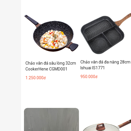
Chảo vân đá đa năng 28cm
Chảo vân đá sâu lòng 32cm
Ishuai IS1771
CookerHene CGMD001
950.000
đ
1.250.000
đ