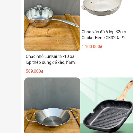
Chảo vân đá 5 lớp 32cm
CookerHene CK32DJP2
1.100.000
đ
Chảo nhỏ LunKai 18-10 ba
lớp thép dùng để xào, hầm
và nấu súp, chảo đa năng
569.000
đ
đáy phẳng, dùng được trên
bếp từ, không tráng men.