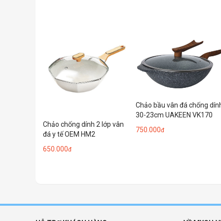
Chảo bầu vân đá chống dín
30-23cm UAKEEN VK170
Chảo chống dính 2 lớp vân
750.000
đ
đá y tế OEM HM2
650.000
đ