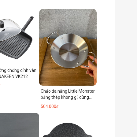
ớng chống dính vân
UAKEEN VK212
đ
Chảo đa năng Little Monster
bằng thép không gỉ, dùng
được cho món Paella Tây
504.000
đ
Ban Nha, chiên, xào, nấu lẩu
cay, nướng phô mai, cơm
nướng