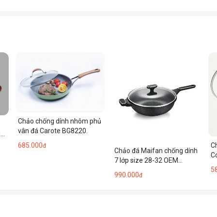
Chảo chống dính nhôm phủ
vân đá Carote BG8220.
g
C
685.000
đ
Chảo đá Maifan chống dính
C
7 lớp size 28-32 OEM
5
X2244
990.000
đ