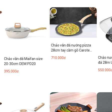
Chảo vân đá nướng pizza
28cm tay cầm gỗ Carote
ET8132.
Chảo nư
710.000
đ
Chảo vân đá Maifan size
đá 28m 
20-30cm OEM PD20
550.000
395.000
đ