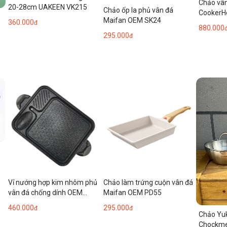
Chảo vân
20-28cm UAKEEN VK215
Chảo ốp la phủ vân đá
CookerH
Maifan OEM SK24
360.000
đ
880.000
295.000
đ
Vỉ nướng hợp kim nhôm phủ
Chảo làm trứng cuộn vân đá
vân đá chống dính OEM
Maifan OEM PD55
VN05
460.000
295.000
đ
đ
Chảo Yuk
Chockme