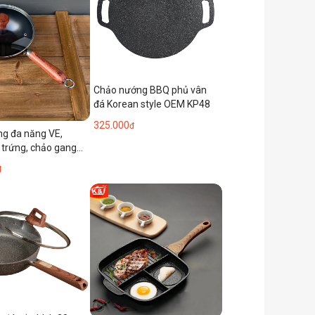
Chảo nướng BBQ phủ vân
đá Korean style OEM KP48
325.000
đ
g đa năng VE,
 trứng, chảo gang
ảo sữa, chảo nấu mì,
đ
 nhỏ, nồi nhỏ dùng