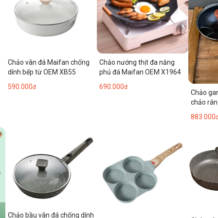
Chảo nướng thịt đa năng
Chảo vân đá Maifan chống
phủ đá Maifan OEM X1964
dính bếp từ OEM XB55
690.000
590.000
đ
đ
Chảo gan
chảo rán
mini, ch
883.000
chảo xào
một lần
Chảo bầu vân đá chống dính