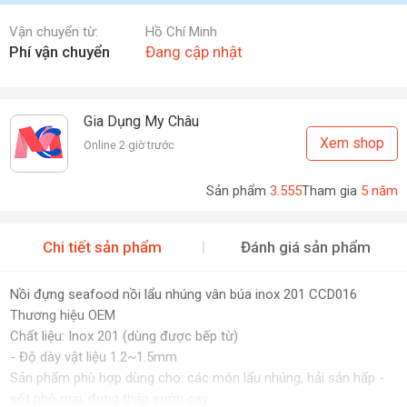
Vận chuyển từ:
Hồ Chí Minh
Phí vận chuyển
Đang cập nhật
Gia Dụng My Châu
Xem shop
Online 2 giờ trước
Sản phẩm
3.555
Tham gia
5 năm
Chi tiết sản phẩm
Đánh giá sản phẩm
Nồi đựng seafood nồi lẩu nhúng vân búa inox 201 CCD016
Thương hiệu OEM
Chất liệu: Inox 201 (dùng được bếp từ)
- Độ dày vật liệu 1.2~1.5mm
Sản phẩm phù hợp dùng cho: các món lẩu nhúng, hải sản hấp -
sốt phô mai, đựng tháp sườn cay ...