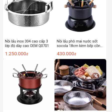
Nồi lẩu inox 304 cao cấp 3
Nồi lẩu phô mai nước sốt
lớp độ dày cao OEM Q0701
socola 18cm kèm bếp cồn
OEM HG181
1.250.000
430.000
đ
đ