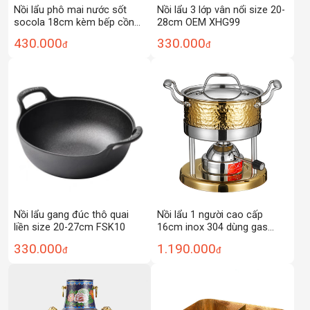
Nồi lẩu phô mai nước sốt
Nồi lẩu 3 lớp vân nổi size 20-
socola 18cm kèm bếp cồn
28cm OEM XHG99
OEM HG18PS
430.000
330.000
đ
đ
Nồi lẩu gang đúc thô quai
Nồi lẩu 1 người cao cấp
liền size 20-27cm FSK10
16cm inox 304 dùng gas
CZG011
330.000
1.190.000
đ
đ