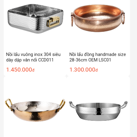
Nồi lẩu vuông inox 304 siêu
Nồi lẩu đồng handmade size
dày dập vân nổi CCD011
28-36cm OEM LSC01
1.450.000
1.300.000
đ
đ