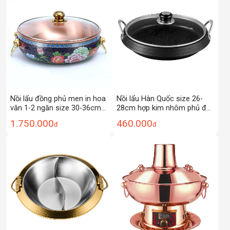
Nồi lẩu đồng phủ men in hoa
Nồi lẩu Hàn Quốc size 26-
văn 1-2 ngăn size 30-36cm
28cm hợp kim nhôm phủ đá
ZY012
maifan YS011
1.750.000
460.000
đ
đ