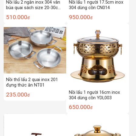
Nồi lẩu 2 ngăn inox 304 vân
Nồi lẩu 1 người 17.5cm inox
búa quai sách size 20-30cm
304 dùng cồn CN014
SCYU2
510.000
950.000
đ
đ
Nồi thố lẩu 2 quai inox 201
đựng thức ăn NT01
Nồi lẩu 1 người 16cm inox
235.000
đ
304 dùng cồn YDL003
650.000
đ