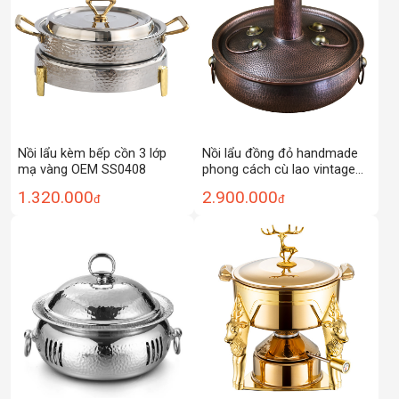
Nồi lẩu kèm bếp cồn 3 lớp
Nồi lẩu đồng đỏ handmade
mạ vàng OEM SS0408
phong cách cù lao vintage
DSTY125
1.320.000
2.900.000
đ
đ