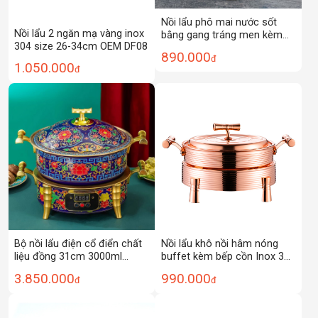
Nồi lẩu phô mai nước sốt
Nồi lẩu 2 ngăn mạ vàng inox
bằng gang tráng men kèm
304 size 26-34cm OEM DF08
bếp cồn OEM TE002
890.000
đ
1.050.000
đ
Bộ nồi lẩu điện cổ điển chất
Nồi lẩu khô nồi hâm nóng
liệu đồng 31cm 3000ml
buffet kèm bếp cồn Inox 304
AH2202
mạ vàng size 22-28cm
3.850.000
990.000
đ
đ
YSS01