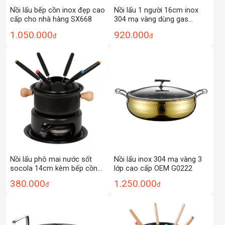
Nồi lẩu bếp cồn inox đẹp cao
Nồi lẩu 1 người 16cm inox
cấp cho nhà hàng SX668
304 mạ vàng dùng gas
HU254
1.050.000
920.000
đ
đ
Nồi lẩu phô mai nước sốt
Nồi lẩu inox 304 mạ vàng 3
socola 14cm kèm bếp cồn
lớp cao cấp OEM G0222
OEM HG14
380.000
1.250.000
đ
đ