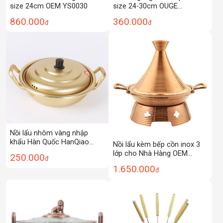
size 24cm OEM YS0030
size 24-30cm OUGE
OG7811F
860.000
360.000
đ
đ
Nồi lẩu nhôm vàng nhập
khẩu Hàn Quốc HanQiao
Nồi lẩu kèm bếp cồn inox 3
HQ002
lớp cho Nhà Hàng OEM
250.000
đ
ZK014
1.650.000
đ