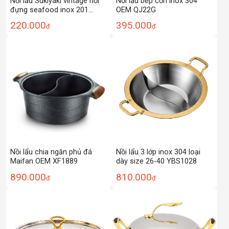
Nồi lẩu Sukiyaki vintage nồi
Nồi lẩu bếp cồn inox 304
đựng seafood inox 201
OEM QJ22G
CCD019
220.000
395.000
đ
đ
Nồi lẩu chia ngăn phủ đá
Nồi lẩu 3 lớp inox 304 loại
Maifan OEM XF1889
dày size 26-40 YBS1028
890.000
810.000
đ
đ