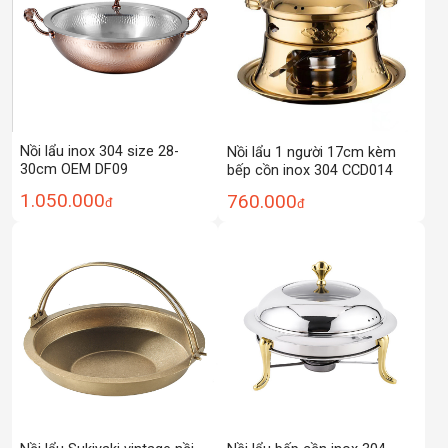
Nồi lẩu inox 304 size 28-
Nồi lẩu 1 người 17cm kèm
30cm OEM DF09
bếp cồn inox 304 CCD014
1.050.000
760.000
đ
đ