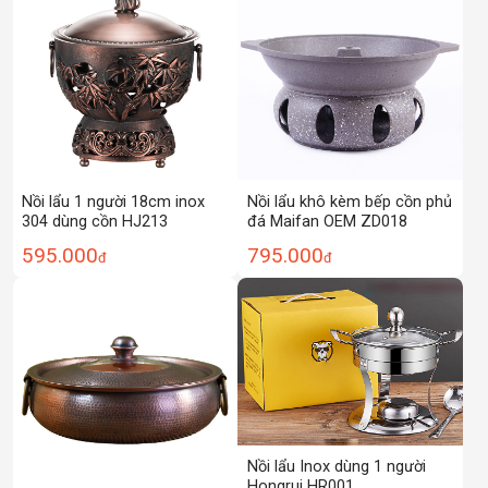
Nồi lẩu 1 người 18cm inox
Nồi lẩu khô kèm bếp cồn phủ
304 dùng cồn HJ213
đá Maifan OEM ZD018
595.000
795.000
đ
đ
Nồi lẩu Inox dùng 1 người
Hongrui HR001