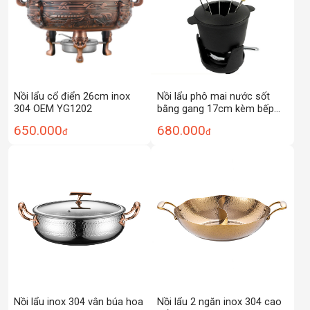
Nồi lẩu cổ điển 26cm inox
Nồi lẩu phô mai nước sốt
304 OEM YG1202
bằng gang 17cm kèm bếp
cồn OEM DGR01
650.000
680.000
đ
đ
Nồi lẩu inox 304 vân búa hoa
Nồi lẩu 2 ngăn inox 304 cao