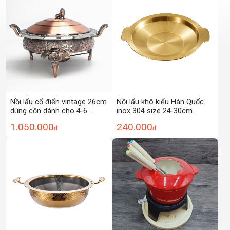
súp nhỏ.
Nồi lẩu cổ điển vintage 26cm
Nồi lẩu khô kiểu Hàn Quốc
dùng cồn dành cho 4-6
inox 304 size 24-30cm
người Zetai SD2123
PBCP14
1.050.000
240.000
đ
đ