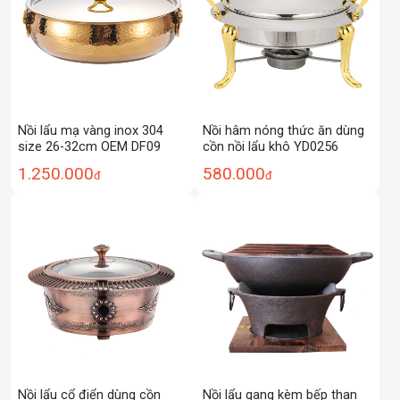
Nồi lẩu mạ vàng inox 304
Nồi hâm nóng thức ăn dùng
size 26-32cm OEM DF09
cồn nồi lẩu khô YD0256
1.250.000
580.000
đ
đ
Nồi lẩu cổ điển dùng cồn
Nồi lẩu gang kèm bếp than