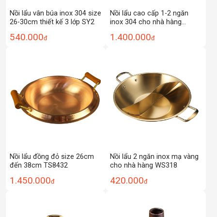
Nồi lẩu vân búa inox 304 size
Nồi lẩu cao cấp 1-2 ngăn
26-30cm thiết kế 3 lớp SY2
inox 304 cho nhà hàng
CCD03
540.000
1.400.000
đ
đ
Nồi lẩu đồng đỏ size 26cm
Nồi lẩu 2 ngăn inox mạ vàng
đến 38cm TS8432
cho nhà hàng WS318
1.450.000
420.000
đ
đ