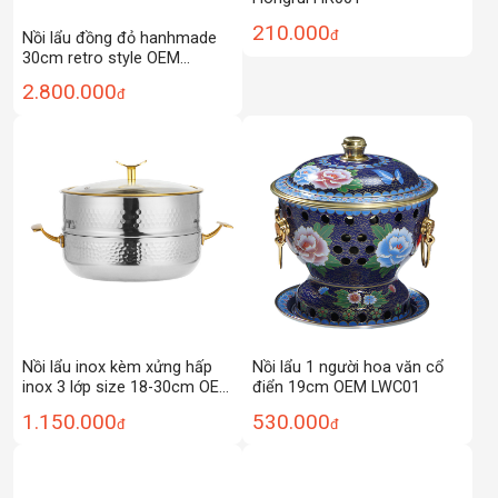
210.000
đ
Nồi lẩu đồng đỏ hanhmade
30cm retro style OEM
DSTY456
2.800.000
đ
Nồi lẩu inox kèm xửng hấp
Nồi lẩu 1 người hoa văn cổ
inox 3 lớp size 18-30cm OEM
điển 19cm OEM LWC01
ZK015
1.150.000
530.000
đ
đ