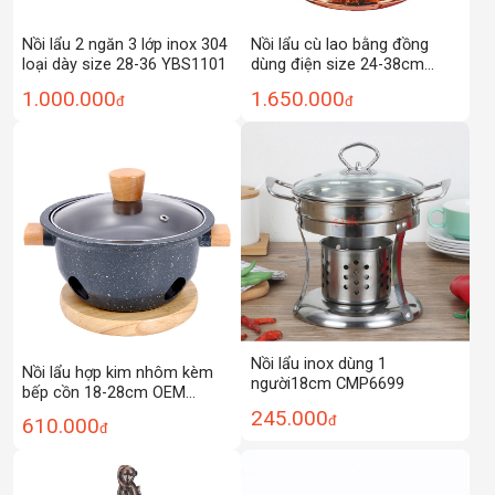
Nồi lẩu 2 ngăn 3 lớp inox 304
Nồi lẩu cù lao bằng đồng
loại dày size 28-36 YBS1101
dùng điện size 24-38cm
YST011
1.000.000
1.650.000
đ
đ
Nồi lẩu inox dùng 1
Nồi lẩu hợp kim nhôm kèm
người18cm CMP6699
bếp cồn 18-28cm OEM
YL2821
245.000
đ
610.000
đ