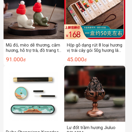
Mũ đỏ, mèo dễ thương, cắm
Hộp gỗ dạng rút 8 loại hương
hương, hỗ trợ trà, đồ trang trí
vị trái cây gói 50g hương lâu
bàn trà, trầm hương, gỗ đàn
dài trong nhà gia dụng Hộp
91.000
45.000
đ
đ
hương, gốm sứ, hương liệu,
quà hương Trầm Hương
phong cách cổ điển mới của
Trung Quốc
Lư đốt trầm hương Jiuluo