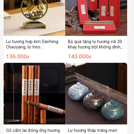
Lư hương hợp kim Danfeng
Bộ quà tặng lư hương với 20
Chaoyang, lư treo
khay hương bột không dính,
Xiaoxiangyun, trầm hương
gồm trầm hương Nha Trang,
136.000
143.000
đ
đ
không dính, gỗ đàn hương
gỗ đàn hương Laoshan và
lọc không khí, hương thơm
hương thật.
lâu dài trong nhà
Gỗ cẩm lai đóng ống hương
Lư hương tháp tráng men