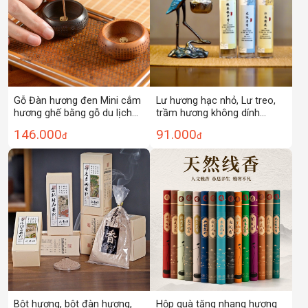
Gỗ Đàn hương đen Mini cắm
Lư hương hạc nhỏ, Lư treo,
hương ghế bằng gỗ du lịch
trầm hương không dính
hỗ trợ gia dụng trong nhà
Xiaoxiangyun, gỗ đàn hương,
146.000
91.000
đ
đ
trầm hương gỗ đàn hương
thanh lọc không khí, hương
cầm tay
thơm lâu dài trong nhà,
hương thơm Osmanthus
Bột hương, bột đàn hương,
Hộp quà tặng nhang hương