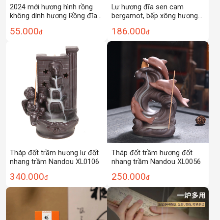
2024 mới hương hình rồng
Lư hương đĩa sen cam
không dính hương Rồng đĩa
bergamot, bếp xông hương
nhỏ thơm đám mây tốt lành
trầm hương trong nhà kiểu
55.000
186.000
đ
đ
trầm hương tinh khiết hương
Trung Quốc, máy xông
gỗ đàn hương long diên
hương để bàn phòng trà
hương hương hình rồng
Tháp đốt trầm hương lư đốt
Tháp đốt trầm hương đốt
nhang trầm Nandou XL0106
nhang trầm Nandou XL0056
340.000
250.000
đ
đ