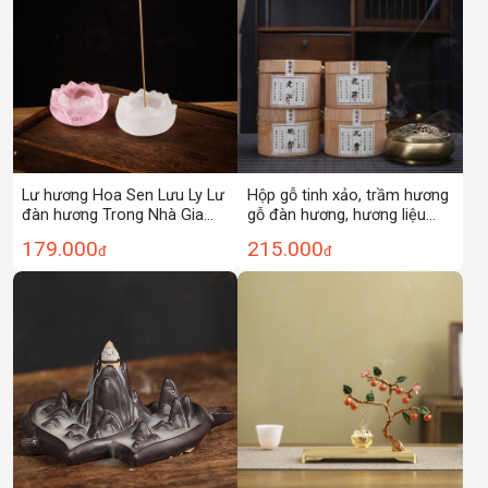
Lư hương Hoa Sen Lưu Ly Lư
Hộp gỗ tinh xảo, trầm hương
đàn hương Trong Nhà Gia
gỗ đàn hương, hương liệu
dụng Lư Hương dòng Lư
đuổi muỗi, giữ hương lâu
179.000
215.000
đ
đ
hương Trầm Hương Lư
trong phòng ngủ gia đình,
hương kiểu Nhật trà đạo
khử mùi nhà vệ sinh