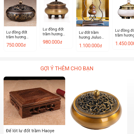
Lư đồng đốt
Lư đồng đ
Lư đồng đốt
Lư đốt trầm
trầm hương
trầm hươn
trầm hương
hương Jiuluo
Haoye DSZ1.
Haoye YXL
980.000
Haoye CSM1.
DL1004.
đ
1.450.00
750.000
1.100.000
đ
đ
GỢI Ý THÊM CHO BẠN
Đế lót lư đốt trầm Haoye