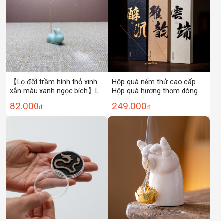
【Lọ đốt trầm hình thỏ xinh
Hộp quà nếm thử cao cấp
xắn màu xanh ngọc bích】Lọ
Hộp quà hương thơm dòng
đốt trầm gia dụng, đồ trang
Yingge Green Chess Nan
82.000
249.000
đ
đ
trí thú cưng uống trà, lọ đốt
Huế Trầm hương đất đỏ Ấn
trầm gốm sứ, máy khuếch
Độ Gỗ đàn hương Lào Sơn
tán hương thơm
gia dụng