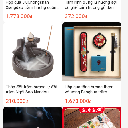
Hộp quà JiuChongshan
Tâm kinh đứng lư hương sợi
Xiangdao trầm hương cuộn
cổ ghế cắm hương gỗ đàn
nhang cắm hương lư hương
hương xanh đồng đỏ hương
1.773.000
372.000
đ
đ
văn hóa và sáng tạo quà
đạo sáng tạo trầm hương
tặng doanh nghiệp hương gia
gia dụng
dụng
Tháp đốt trầm hương lư đốt
Hộp quà tặng hương thơm
trầm Ngôi Sao Nandou
vô song Fenghua trầm
XL0118
hương cuộn nhang cắm
210.000
1.673.000
đ
đ
hương lư hương món quà
văn hóa và sáng tạo quà
tặng doanh nghiệp hương gia
dụng