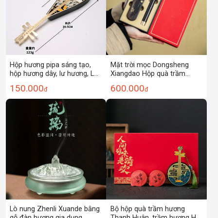
Hộp hương pipa sáng tạo,
Mặt trời mọc Dongsheng
hộp hương dây, lư hương, Lư
Xiangdao Hộp quà trầm
trầm hương gỗ đàn hương
hương cuộn nhang nhang lư
150.000
600.000
đ
đ
gia dụng, hộp hương nằm
hương hương lư hương văn
trong nhà, đồ trang trí kiểu
hóa và sáng tạo quà tặng
Trung Quốc phong cách
doanh nghiệp nhang gia
Trung Quốc
dụng
Lò nung Zhenli Xuande bằng
Bộ hộp quà trầm hương
gỗ đàn hương gia dụng,
Thanh Huân, trầm hương Hải