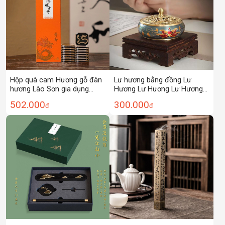
Hộp quà cam Hương gỗ đàn
Lư hương bằng đồng Lư
hương Lào Sơn gia dụng
Hương Lư Hương Lư Hương
trong nhà Nha Trang côn
Lư Hương Lư hương đàn
502.000
300.000
đ
đ
trùng rò rỉ trầm hương Hải
hương Dụng cụ ấn trầm
Nam trầm hương Chảo
hương Lư Hương Lư hương
ngỗng Lê Lều hương trung
đàn hương