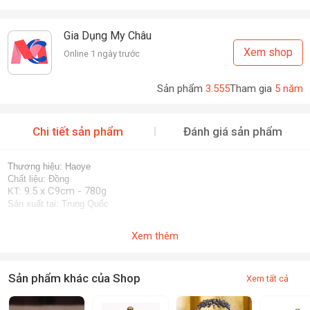
Gia Dụng My Châu
Xem shop
Online 1 ngày trước
Sản phẩm
3.555
Tham gia
5 năm
Chi tiết sản phẩm
Đánh giá sản phẩm
Thương hiệu: Haoye
Chất liệu: Đồng
9.5 x C9cm - 780g
KT: 
Sản xuất tại: Trung Quốc
Xem thêm
Sản phẩm khác của Shop
Xem tất cả