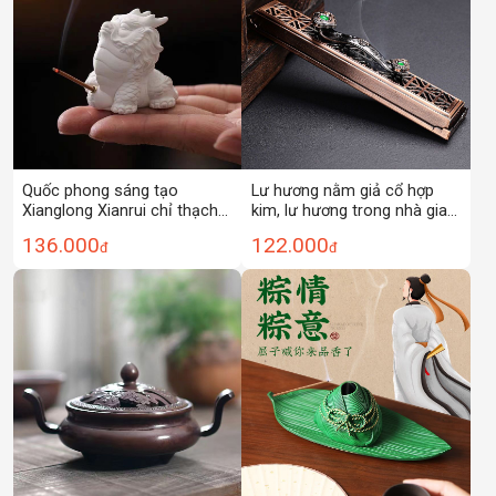
Quốc phong sáng tạo
Lư hương nằm giả cổ hợp
Xianglong Xianrui chỉ thạch
kim, lư hương trong nhà gia
cao hương thơm chèn gỗ
dụng, hộp hương Ruyi, lư
136.000
122.000
đ
đ
đàn hương phòng ngủ trong
hương Trầm Hương đàn
nhà trầm hương mặt bàn
hương, lư hương
hương thơm đồ trang trí trà
đạo