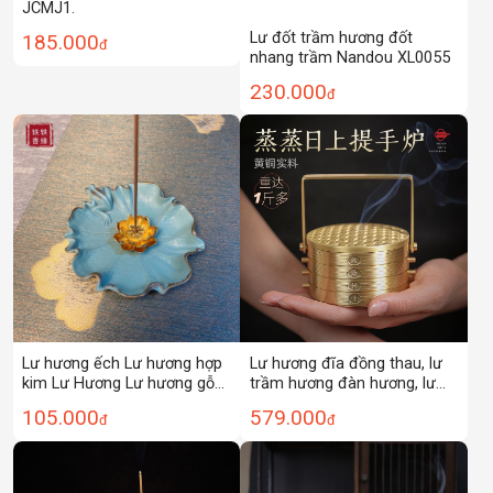
JCMJ1.
Lư đốt trầm hương đốt
185.000
đ
nhang trầm Nandou XL0055
230.000
đ
Lư hương ếch Lư hương hợp
Lư hương đĩa đồng thau, lư
kim Lư Hương Lư hương gỗ
trầm hương đàn hương, lư
đàn hương trong nhà gia
hương lồng hấp lớn sáng tạo
105.000
579.000
đ
đ
dụng Lư Hương Lư hương
gia dụng
Trầm Hương đồ trang trí gia
đình