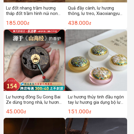
Lư đốt nhang trầm hương
Quả đầy cành, lư hương
tháp đốt trầm hình núi non
thông, lư treo, Xiaoxiangyun,
Nandou XL0098
trầm hương không dính, đàn
185.000
438.000
đ
đ
hương, thanh lọc không khí,
hương thơm lâu dài trong
nhà
Lư hương đồng Su Gong Bai
Lư hương thủy tinh đầu ngón
Ze dùng trong nhà, lư hương
tay lư hương gia dụng bộ lư
cuộn trong nhà, hương trầm
hương trong nhà lư hương ấn
45.000
151.000
đ
đ
hương, trầm hương, lư
lư hương lư hương trầm
hương, lư hương đồng kiểu
hương lư hương gỗ đàn
cổ.
hương