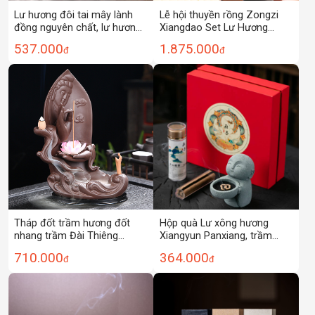
Lư hương đôi tai mây lành
Lễ hội thuyền rồng Zongzi
đồng nguyên chất, lư hương
Xiangdao Set Lư Hương
trong nhà, lư hương đồng
Đồng hương Trầm Hương gỗ
537.000
1.875.000
đ
đ
nguyên chất, lư hương, lư
đàn hương Lư Hương gia
hương, lư hương, lư hương, lư
dụng văn phòng quà Tặng
hương, lư đồng cổ
lưu niệm hộp quà lưu niệm
Tháp đốt trầm hương đốt
Hộp quà Lư xông hương
nhang trầm Đài Thiêng
Xiangyun Panxiang, trầm
Nandou XL0070
hương, ngỗng và Lê, hương
710.000
364.000
đ
đ
trong lều, hương trong nhà
và văn phòng, món quà lưu
niệm lâu dài